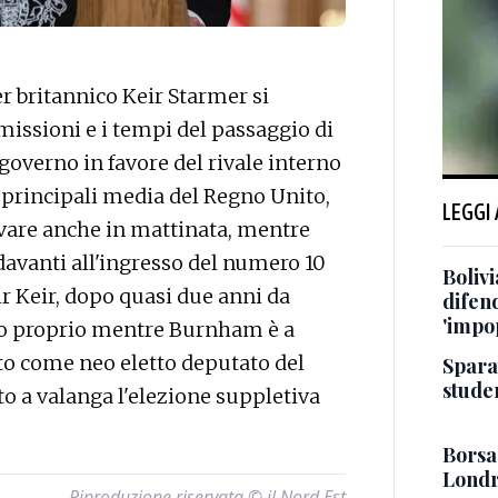
 britannico Keir Starmer si
missioni e i tempi del passaggio di
governo in favore del rivale interno
principali media del Regno Unito,
LEGGI
ivare anche in mattinata, mentre
 davanti all'ingresso del numero 10
Bolivi
ir Keir, dopo quasi due anni da
difen
'impo
o proprio mentre Burnham è a
o come neo eletto deputato del
Sparat
stude
to a valanga l'elezione suppletiva
Borsa:
Londr
Riproduzione riservata © il Nord Est