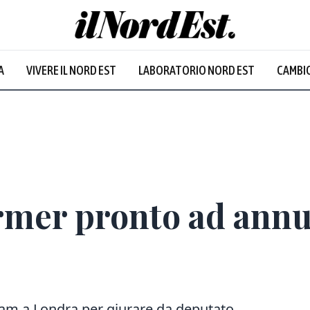
A
VIVERE IL NORD EST
LABORATORIO NORD EST
CAMBIO
rmer pronto ad annun
ham a Londra per giurare da deputato