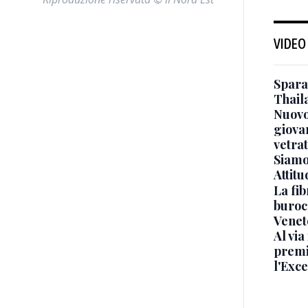
VIDEO
Sparat
Thaila
Nuovo
giova
vetra
Siamo 
Attitu
La fib
burocr
Venet
Al via
premi
l'Exc