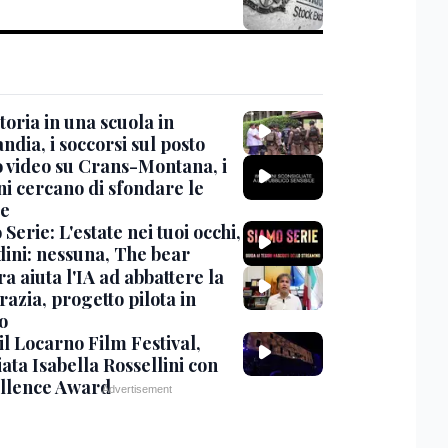
oria in una scuola in
ndia, i soccorsi sul posto
 video su Crans-Montana, i
ni cercano di sfondare le
te
Serie: L'estate nei tuoi occhi,
dini: nessuna, The bear
ra aiuta l'IA ad abbattere la
azia, progetto pilota in
o
 il Locarno Film Festival,
ata Isabella Rossellini con
ellence Award