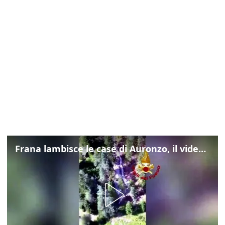
Frana lambisce le case di Auronzo, il video dall'elicottero dei vigili del fuoco