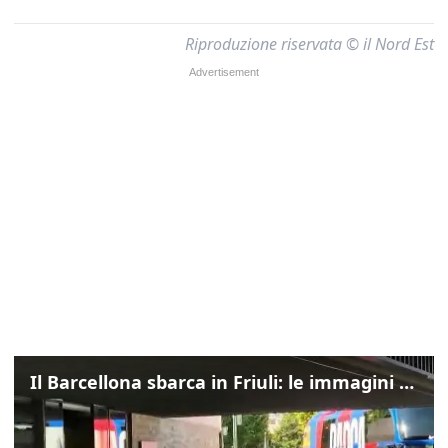
Riproduzione riservata © il Nord Est
Il Barcellona sbarca in Friuli: le immagini dell'arrivo in albergo