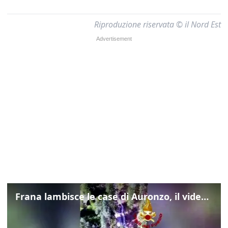
Riproduzione riservata © il Nord Est
Frana lambisce le case di Auronzo, il video dall'elicottero dei vigili del fuoco