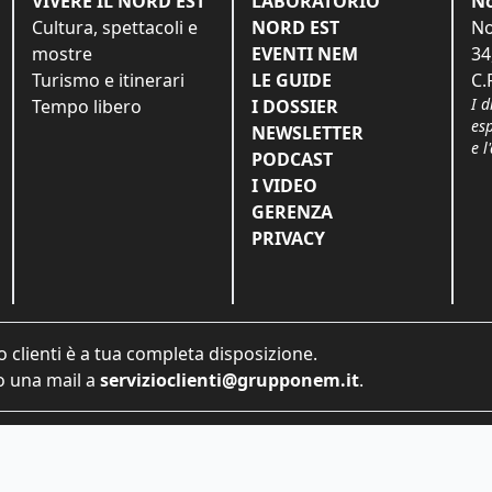
VIVERE IL NORD EST
LABORATORIO
No
Cultura, spettacoli e
NORD EST
No
mostre
EVENTI NEM
34
Turismo e itinerari
LE GUIDE
C.
I d
Tempo libero
I DOSSIER
es
NEWSLETTER
e l
PODCAST
I VIDEO
GERENZA
PRIVACY
o clienti è a tua completa disposizione.
 una mail a
servizioclienti@grupponem.it
.