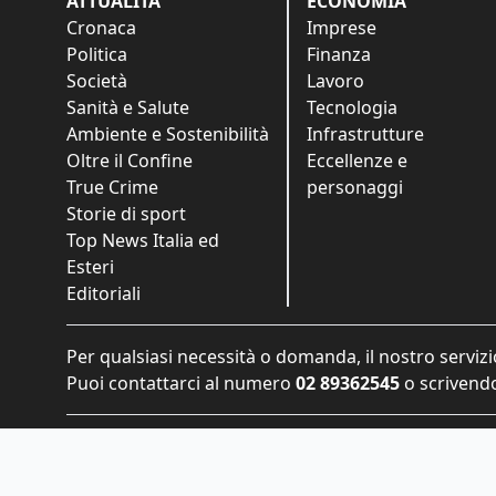
ATTUALITÀ
ECONOMIA
Cronaca
Imprese
Politica
Finanza
Società
Lavoro
Sanità e Salute
Tecnologia
Ambiente e Sostenibilità
Infrastrutture
Oltre il Confine
Eccellenze e
True Crime
personaggi
Storie di sport
Top News Italia ed
Esteri
Editoriali
Per qualsiasi necessità o domanda, il nostro servizi
Puoi contattarci al numero
02 89362545
o scrivendo