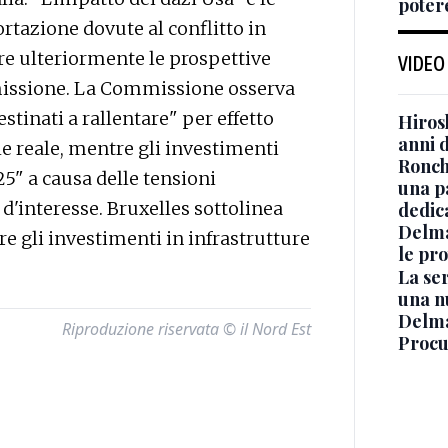
poter
ortazione dovute al conflitto in
e ulteriormente le prospettive
VIDEO
mmissione. La Commissione osserva
stinati a rallentare" per effetto
Hiros
anni 
le reale, mentre gli investimenti
Ronchi
25" a causa delle tensioni
una p
 d'interesse. Bruxelles sottolinea
dedic
Delma
re gli investimenti in infrastrutture
le pro
La ser
una n
Delma
Riproduzione riservata © il Nord Est
Procur