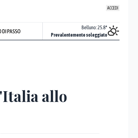
ACCEDI
Trieste
:
31.4
°
Belluno
:
25.8
°
 DI PASSO
Sereno
Prevalentemente soleggiato
Prev
'Italia allo