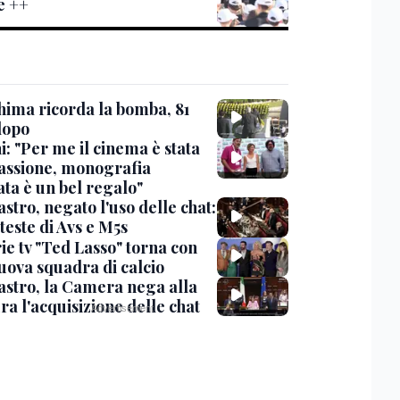
e ++
hima ricorda la bomba, 81
dopo
: "Per me il cinema è stata
assione, monografia
ata è un bel regalo"
stro, negato l'uso delle chat:
teste di Avs e M5s
ie tv "Ted Lasso" torna con
uova squadra di calcio
stro, la Camera nega alla
a l'acquisizione delle chat