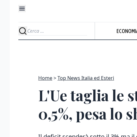
U
ECONOMI
Prevalentemente sol
Home
Top News Italia ed Esteri
L'Ue taglia le s
0,5%, pesa lo 
Il deficit scenderà sotto il 3% ma i