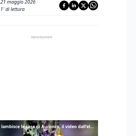
21 maggio 2026
1
' di lettura
Frana lambisce le case di Auronzo, il video dall'elicottero dei vigili del fuoco