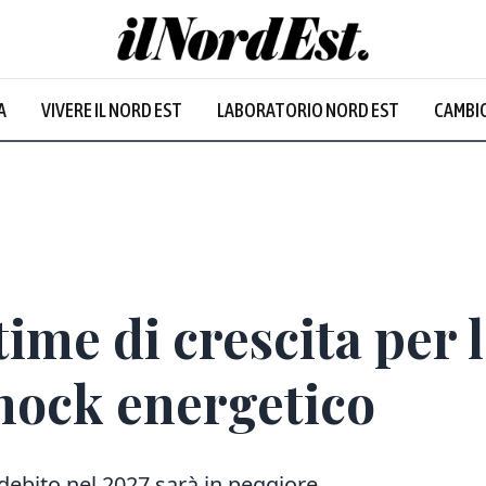
dine
:
30
°
Venezia
:
29.4
°
A
VIVERE IL NORD EST
LABORATORIO NORD EST
CAMBIO
eggiato
Prevalentemente soleggiato
time di crescita per l
shock energetico
l debito nel 2027 sarà in peggiore