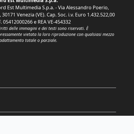
rd Est Multimedia S.p.a.
rd Est Multimedia S.p.a. - Via Alessandro Poerio,
, 30171 Venezia (VE). Cap. Soc. i.v. Euro 1.432.522,00
F. 05412000266 e REA VE-454332
iritti delle immagini e dei testi sono riservati. È
pressamente vietata la loro riproduzione con qualsiasi mezzo
'adattamento totale o parziale.