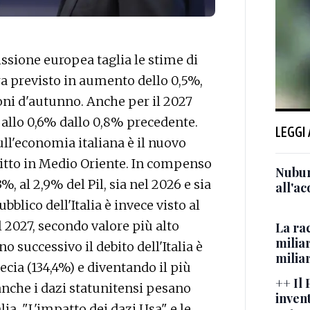
ione europea taglia le stime di
è ora previsto in aumento dello 0,5%,
oni d'autunno. Anche per il 2027
a allo 0,6% dallo 0,8% precedente.
LEGGI
l'economia italiana è il nuovo
litto in Medio Oriente. In compenso
Nubur
3%, al 2,9% del Pil, sia nel 2026 e sia
all'ac
ubblico dell'Italia è invece visto al
l 2027, secondo valore più alto
La rac
miliar
no successivo il debito dell'Italia è
milia
cia (134,4%) e diventando il più
++ Il
anche i dazi statunitensi pesano
invent
ia. "L'impatto dei dazi Usa" e le