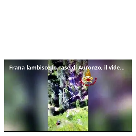
Frana lambisce le case di Auronzo, il video dall'elicottero dei vigili del fuoco