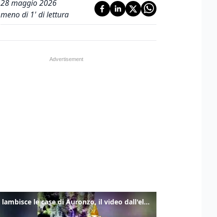
28 maggio 2026
meno di 1' di lettura
Frana lambisce le case di Auronzo, il video dall'elicottero dei vigili del fuoco