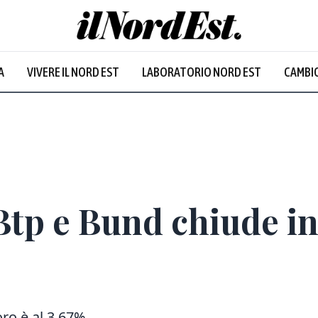
A
VIVERE IL NORD EST
LABORATORIO NORD EST
CAMBIO
Btp e Bund chiude in 
oro è al 3,67%