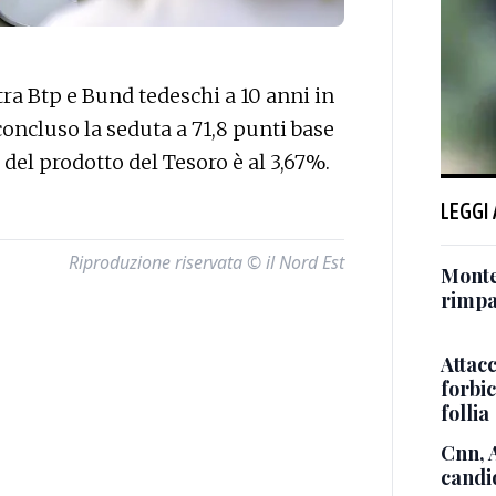
a Btp e Bund tedeschi a 10 anni in
concluso la seduta a 71,8 punti base
 del prodotto del Tesoro è al 3,67%.
LEGGI
Riproduzione riservata © il Nord Est
Monte
rimpat
Attacc
forbic
follia
Cnn, 
candi