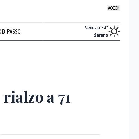
ACCEDI
Udine
:
33.4
°
Venezia
:
34
°
 DI PASSO
Nuvoloso
Sereno
rialzo a 71