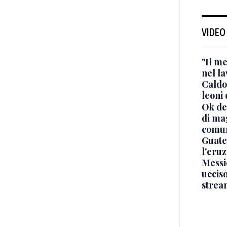
VIDEO
"Il me
nel l
Caldo
leoni
Ok de
di ma
comun
Guate
l'eru
Messi
uccis
strea