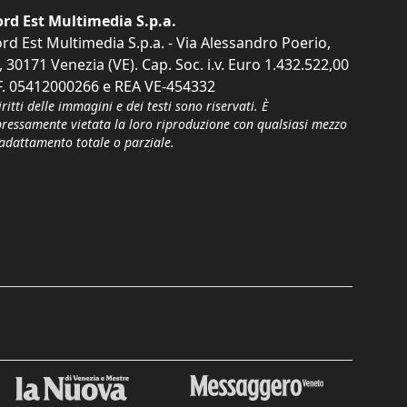
rd Est Multimedia S.p.a.
rd Est Multimedia S.p.a. - Via Alessandro Poerio,
, 30171 Venezia (VE). Cap. Soc. i.v. Euro 1.432.522,00
F. 05412000266 e REA VE-454332
iritti delle immagini e dei testi sono riservati. È
pressamente vietata la loro riproduzione con qualsiasi mezzo
'adattamento totale o parziale.