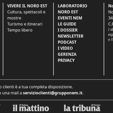
VIVERE IL NORD EST
LABORATORIO
No
Cultura, spettacoli e
NORD EST
No
mostre
EVENTI NEM
34
Turismo e itinerari
LE GUIDE
C.
I d
Tempo libero
I DOSSIER
es
NEWSLETTER
e l
PODCAST
I VIDEO
GERENZA
PRIVACY
o clienti è a tua completa disposizione.
 una mail a
servizioclienti@grupponem.it
.