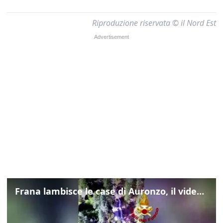
Riproduzione riservata © il Nord Est
Frana lambisce le case di Auronzo, il video dall'elicottero dei vigili del fuoco