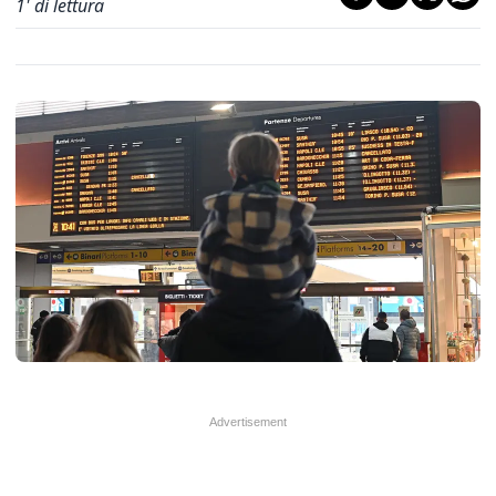
1
' di lettura