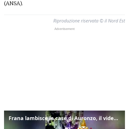
(ANSA).
Riproduzione riservata © il Nord Est
Frana lambisce le case di Auronzo, il video dall'elicottero dei vigili del fuoco