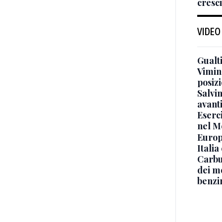
cresci
VIDEO
Gualti
Vimin
posizi
Salvi
avant
Eserci
nel M
Europe
Italia
Carbu
dei me
benzi