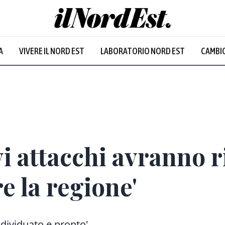
A
VIVERE IL NORD EST
LABORATORIO NORD EST
CAMBIO
i attacchi avranno r
e la regione'
ndividuato e pronto'