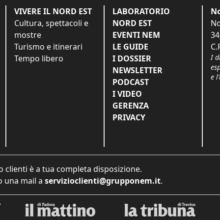
VIVERE IL NORD EST
LABORATORIO
No
Cultura, spettacoli e
NORD EST
No
mostre
EVENTI NEM
34
Turismo e itinerari
LE GUIDE
C.
I d
Tempo libero
I DOSSIER
es
NEWSLETTER
e l
PODCAST
I VIDEO
GERENZA
PRIVACY
o clienti è a tua completa disposizione.
 una mail a
servizioclienti@grupponem.it
.