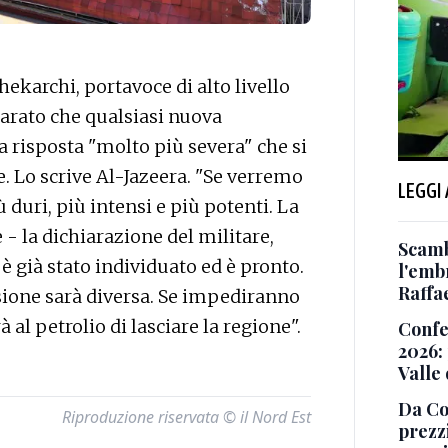
karchi, portavoce di alto livello
iarato che qualsiasi nuova
a risposta "molto più severa" che si
e. Lo scrive Al-Jazeera. "Se verremo
LEGGI
ù duri, più intensi e più potenti. La
 - la dichiarazione del militare,
Scamb
 è già stato individuato ed è pronto.
l'emb
Raffa
sione sarà diversa. Se impediranno
 al petrolio di lasciare la regione".
Confe
2026:
Valle 
Da Co
Riproduzione riservata © il Nord Est
prezz