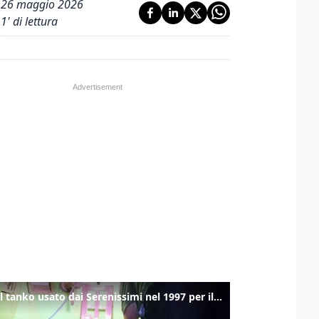
26 maggio 2026
1
' di lettura
Ecco il tanko usato dai Serenissimi nel 1997 per il blitz a San Marco