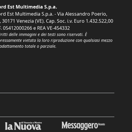
rd Est Multimedia S.p.a.
rd Est Multimedia S.p.a. - Via Alessandro Poerio,
, 30171 Venezia (VE). Cap. Soc. i.v. Euro 1.432.522,00
F. 05412000266 e REA VE-454332
iritti delle immagini e dei testi sono riservati. È
pressamente vietata la loro riproduzione con qualsiasi mezzo
'adattamento totale o parziale.