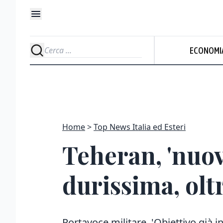
ECONOMI
Home
Top News Italia ed Esteri
Teheran, 'nuov
durissima, oltr
Portavoce militare, 'Obiettivo già i