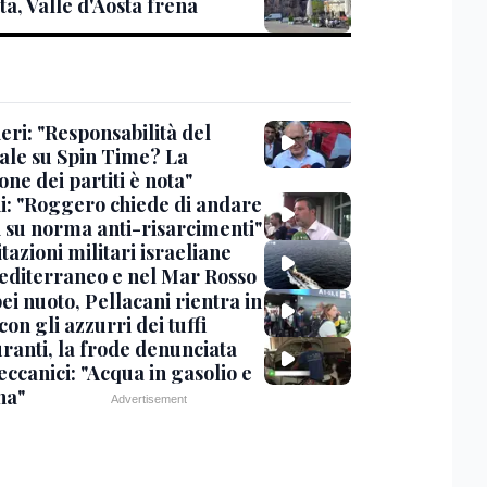
ta, Valle d'Aosta frena
eri: "Responsabilità del
ale su Spin Time? La
one dei partiti è nota"
ni: "Roggero chiede di andare
i su norma anti-risarcimenti"
tazioni militari israeliane
editerraneo e nel Mar Rosso
i nuoto, Pellacani rientra in
 con gli azzurri dei tuffi
ranti, la frode denunciata
ccanici: "Acqua in gasolio e
na"