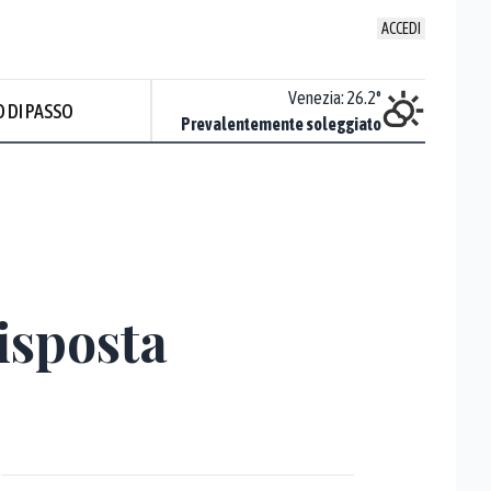
ACCEDI
Udine
:
26.4
°
Venezia
:
26.2
°
 DI PASSO
Sereno
Prevalentemente soleggiato
Prev
isposta