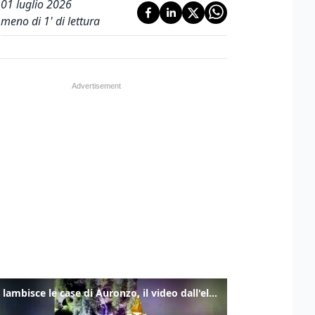
01 luglio 2026
meno di 1' di lettura
Frana lambisce le case di Auronzo, il video dall'elicottero dei vigili del fuoco