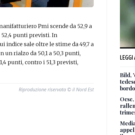
anifatturiero Pmi scende da 52,9 a
 52,4 punti previsti. In
i indice sale oltre le stime da 49,7 a
 un rialzo da 50,1 a 50,3 punti,
LEGGI
4 punti, contro i 51,3 previsti,
Bild, 
tedes
bordo
Riproduzione riservata © il Nord Est
Ocse, 
ralle
trimes
Media
appel