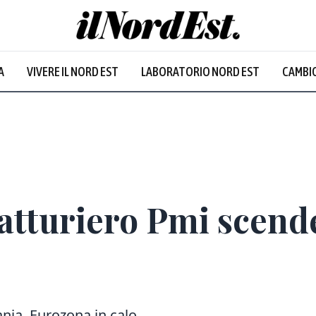
A
VIVERE IL NORD EST
LABORATORIO NORD EST
CAMBIO
Prevalentem
atturiero Pmi scende
nia. Eurozona in calo