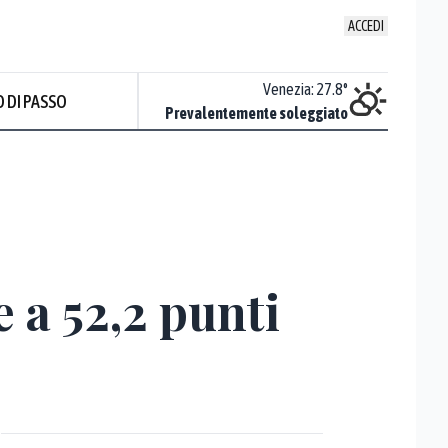
ACCEDI
Udine
:
28.2
°
Venezia
:
27.8
°
 DI PASSO
ente soleggiato
Prevalentemente soleggiato
 a 52,2 punti