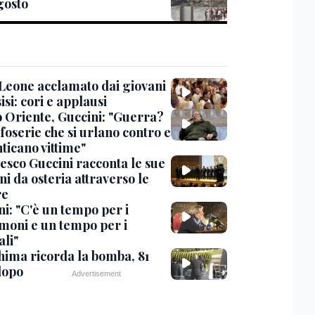
agosto
Leone acclamato dai giovani
isi: cori e applausi
 Oriente, Guccini: "Guerra?
foserie che si urlano contro e
ticano vittime"
esco Guccini racconta le sue
i da osteria attraverso le
re
i: "C'è un tempo per i
moni e un tempo per i
ali"
hima ricorda la bomba, 81
dopo