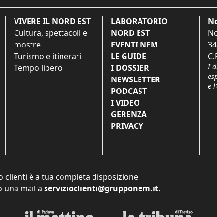
VIVERE IL NORD EST
LABORATORIO
No
Cultura, spettacoli e
NORD EST
No
mostre
EVENTI NEM
34
Turismo e itinerari
LE GUIDE
C.
I d
Tempo libero
I DOSSIER
es
NEWSLETTER
e l
PODCAST
I VIDEO
GERENZA
PRIVACY
o clienti è a tua completa disposizione.
 una mail a
servizioclienti@grupponem.it
.