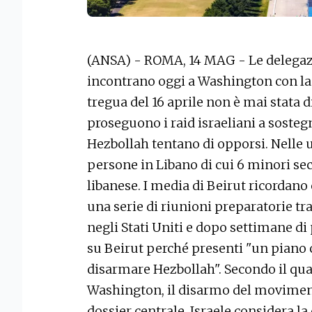
(ANSA) - ROMA, 14 MAG - Le delegazio
incontrano oggi a Washington con l
tregua del 16 aprile non è mai stata di
proseguono i raid israeliani a sostegn
Hezbollah tentano di opporsi. Nelle u
persone in Libano di cui 6 minori sec
libanese. I media di Beirut ricordan
una serie di riunioni preparatorie tr
negli Stati Uniti e dopo settimane di
su Beirut perché presenti "un piano c
disarmare Hezbollah". Secondo il qu
Washington, il disarmo del movimento
dossier centrale. Israele considera 