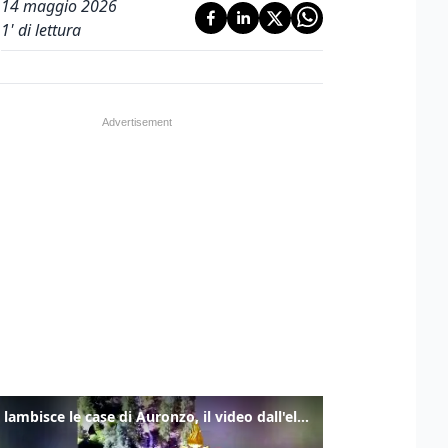
14 maggio 2026
1
' di lettura
Frana lambisce le case di Auronzo, il video dall'elicottero dei vigili del fuoco