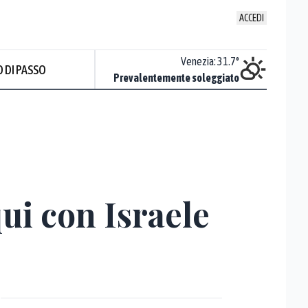
ACCEDI
Udine
:
34
°
Venezia
:
31.7
°
 DI PASSO
Sereno
Prevalentemente soleggiato
ui con Israele