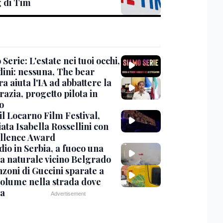
g di Tim
Serie: L'estate nei tuoi occhi,
dini: nessuna, The bear
ra aiuta l'IA ad abbattere la
azia, progetto pilota in
o
 il Locarno Film Festival,
ata Isabella Rossellini con
ellence Award
io in Serbia, a fuoco una
va naturale vicino Belgrado
nzoni di Guccini sparate a
 volume nella strada dove
va