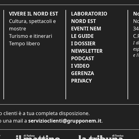
VIVERE IL NORD EST
LABORATORIO
No
Cultura, spettacoli e
NORD EST
No
mostre
EVENTI NEM
34
Turismo e itinerari
LE GUIDE
C.
I d
Tempo libero
I DOSSIER
es
NEWSLETTER
e l
PODCAST
I VIDEO
GERENZA
PRIVACY
o clienti è a tua completa disposizione.
 una mail a
servizioclienti@grupponem.it
.