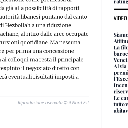
ratin
a già alla possibilità di rapporti
e autorità libanesi puntano dal canto
VIDEO
 di Hezbollah a una riduzione
aeliane, al ritiro dalle aree occupate
Siamo 
Attitu
incursioni quotidiane. Ma nessuna
La fib
ere per prima una concessione
burocr
 ai colloqui ma resta il principale
Venet
Al via
respinto il negoziato diretto con
premi
erà eventuali risultati imposti a
l'Exc
Incend
riser
Le ca
Riproduzione riservata © il Nord Est
tutto
abita