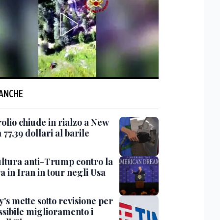
 ANCHE
rolio chiude in rialzo a New
 77,39 dollari al barile
ultura anti-Trump contro la
 in Iran in tour negli Usa
's mette sotto revisione per
ssibile miglioramento i