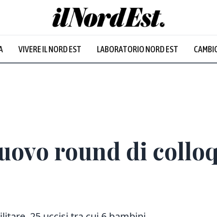
A
VIVERE IL NORD EST
LABORATORIO NORD EST
CAMBIO
uovo round di colloq
itare, 25 uccisi tra cui 6 bambini