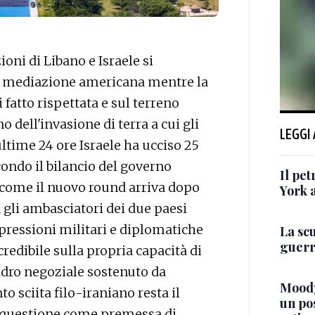
ni di Libano e Israele si
a mediazione americana mentre la
 fatto rispettata e sul terreno
o dell'invasione di terra a cui gli
LEGGI
ltime 24 ore Israele ha ucciso 25
ondo il bilancio del governo
Il pet
o come il nuovo round arriva dopo
York a
a gli ambasciatori dei due paesi
 pressioni militari e diplomatiche
La sc
guerra
redibile sulla propria capacità di
adro negoziale sostenuto da
Moody
 sciita filo-iraniano resta il
un po
la questione come premessa di