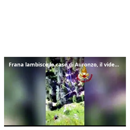
Frana lambisce le case di Auronzo, il video dall'elicottero dei vigili del fuoco