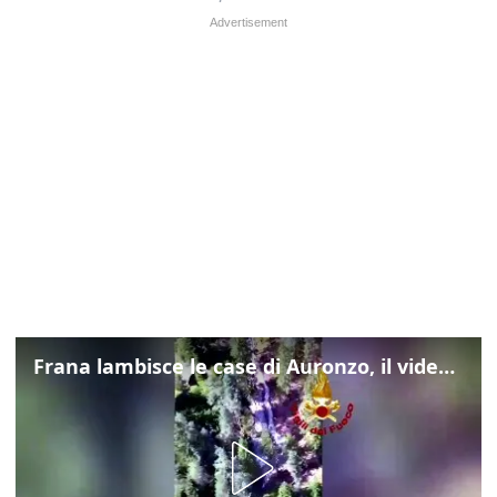
Frana lambisce le case di Auronzo, il video dall'elicottero dei vigili del fuoco