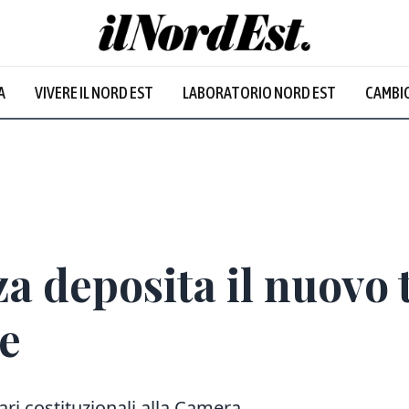
A
VIVERE IL NORD EST
LABORATORIO NORD EST
CAMBIO
Prevalentem
 deposita il nuovo t
le
ari costituzionali alla Camera