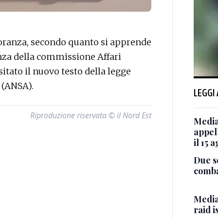
ranza, secondo quanto si apprende
enza della commissione Affari
itato il nuovo testo della legge
. (ANSA).
LEGGI
Riproduzione riservata © il Nord Est
Media
appel
il 15 
Due so
comba
Media 
raid i