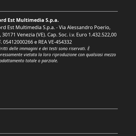
rd Est Multimedia S.p.a.
rd Est Multimedia S.p.a. - Via Alessandro Poerio,
, 30171 Venezia (VE). Cap. Soc. i.v. Euro 1.432.522,00
F. 05412000266 e REA VE-454332
iritti delle immagini e dei testi sono riservati. È
pressamente vietata la loro riproduzione con qualsiasi mezzo
'adattamento totale o parziale.