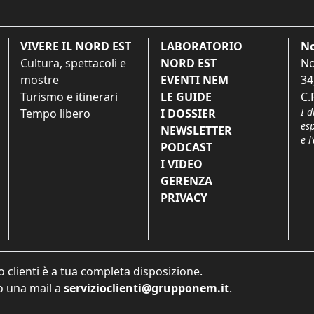
VIVERE IL NORD EST
LABORATORIO
No
Cultura, spettacoli e
NORD EST
No
mostre
EVENTI NEM
34
Turismo e itinerari
LE GUIDE
C.
I d
Tempo libero
I DOSSIER
es
NEWSLETTER
e l
PODCAST
I VIDEO
GERENZA
PRIVACY
o clienti è a tua completa disposizione.
 una mail a
servizioclienti@grupponem.it
.