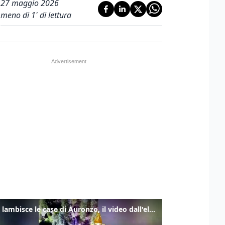
27 maggio 2026
meno di 1' di lettura
Frana lambisce le case di Auronzo, il video dall'elicottero dei vigili del fuoco