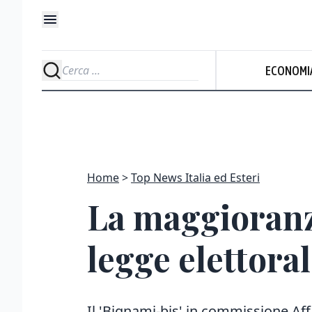
ECONOMI
Home
Top News Italia ed Esteri
La maggioranza
legge elettora
Il 'Bignami-bis' in commissione Aff