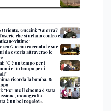
 Oriente, Guccini: "Guerra?
foserie che si urlano contro e
ticano vittime"
esco Guccini racconta le sue
i da osteria attraverso le
re
i: "C'è un tempo per i
moni e un tempo per i
ali"
hima ricorda la bomba, 81
dopo
: "Per me il cinema è stata
assione, monografia
ata è un bel regalo"