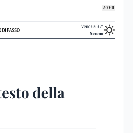
ACCEDI
Udine
:
32.2
°
Venezia
:
32
°
 DI PASSO
ente soleggiato
Sereno
Prev
esto della