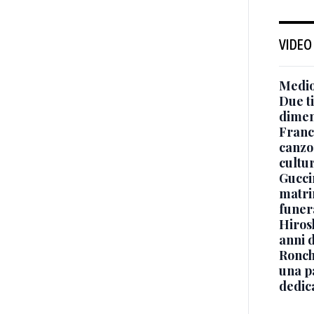
VIDEO
Medio
Due ti
dimen
Franc
canzon
cultu
Guccin
matri
funer
Hiros
anni 
Ronchi
una p
dedic