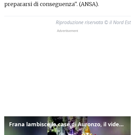
prepararsi di conseguenza''. (ANSA).
Riproduzione riservata © il Nord Est
Frana lambisce le case di Auronzo, il video dall'elicottero dei vigili del fuoco