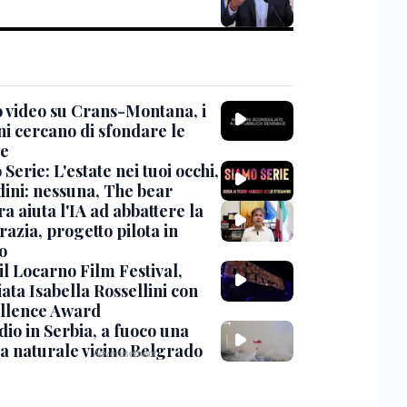
 video su Crans-Montana, i
ni cercano di sfondare le
te
Serie: L'estate nei tuoi occhi,
dini: nessuna, The bear
ra aiuta l'IA ad abbattere la
azia, progetto pilota in
o
 il Locarno Film Festival,
ata Isabella Rossellini con
ellence Award
io in Serbia, a fuoco una
va naturale vicino Belgrado