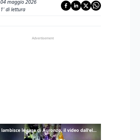
04 maggio 2026
1
' di lettura
Frana lambisce le case di Auronzo, il video dall'elicottero dei vigili del fuoco