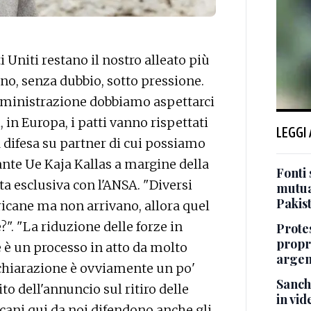
Uniti restano il nostro alleato più
no, senza dubbio, sotto pressione.
ministrazione dobbiamo aspettarci
 in Europa, i patti vanno rispettati
LEGGI
 difesa su partner di cui possiamo
tante Ue Kaja Kallas a margine della
Fonti 
ta esclusiva con l'ANSA. "Diversi
mutua
Pakis
icane ma non arrivano, allora quel
". "La riduzione delle forze in
Protes
propr
e è un processo in atto da molto
argen
chiarazione è ovviamente un po'
Sanch
o dell'annuncio sul ritiro delle
in vid
cani qui da noi difendono anche gli