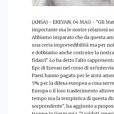
(ANSA) - EREVAN, 04 MAG - "Gli Stati 
importante ma le nostre relazioni so
Abbiamo imparato che da questa am
una certa imprevedibilità ma per noi,
e dobbiamo anche costruire la nostra
fidarci". Lo ha detto l'alto rappresen
Epc di Erevan nel corso di un'intervis
Paesi hanno pagato per le armi amer
5% per la difesa europea a cosa serve?
Europa o il loro trasferimento altrov
tempo ma la tempistica di questa di
sorprendente", ha aggiunto a proposit
truppe in Germania. "I soldati ameri