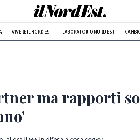
A
VIVERE IL NORD EST
LABORATORIO NORD EST
CAMBIO
artner ma rapporti so
ano'
 allora il 5% in difesa a cosa serve?'