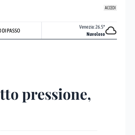
ACCEDI
Udine
:
23.8
°
Venezia
:
26.5
°
 DI PASSO
Temporali
Nuvoloso
Prev
tto pressione,