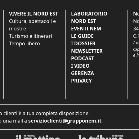
VIVERE IL NORD EST
LABORATORIO
No
Cultura, spettacoli e
NORD EST
No
mostre
EVENTI NEM
34
Turismo e itinerari
LE GUIDE
C.
I d
Tempo libero
I DOSSIER
es
NEWSLETTER
e l
PODCAST
I VIDEO
GERENZA
PRIVACY
o clienti è a tua completa disposizione.
 una mail a
servizioclienti@grupponem.it
.