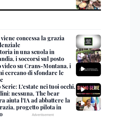
viene concessa la grazia
denziale
oria in una scuola in
ndia, i soccorsi sul posto
 video su Crans-Montana, i
ni cercano di sfondare le
te
Serie: L'estate nei tuoi occhi,
dini: nessuna, The bear
ra aiuta l'IA ad abbattere la
azia, progetto pilota in
o