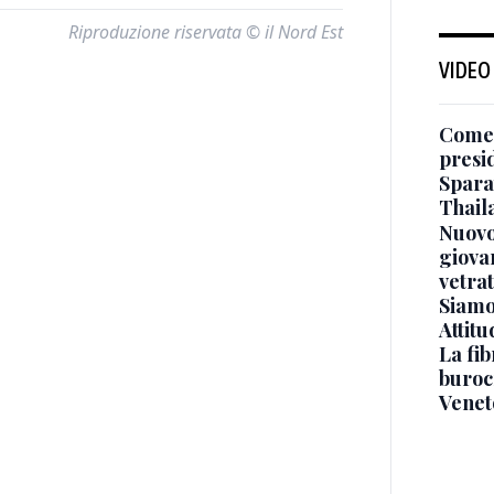
Riproduzione riservata © il Nord Est
VIDEO
Come 
presi
Sparat
Thaila
Nuovo
giova
vetra
Siamo 
Attitu
La fib
burocr
Venet