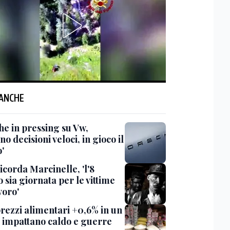
 ANCHE
he in pressing su Vw,
no decisioni veloci, in gioco il
'
icorda Marcinelle, 'l'8
 sia giornata per le vittime
voro'
prezzi alimentari +0,6% in un
 impattano caldo e guerre