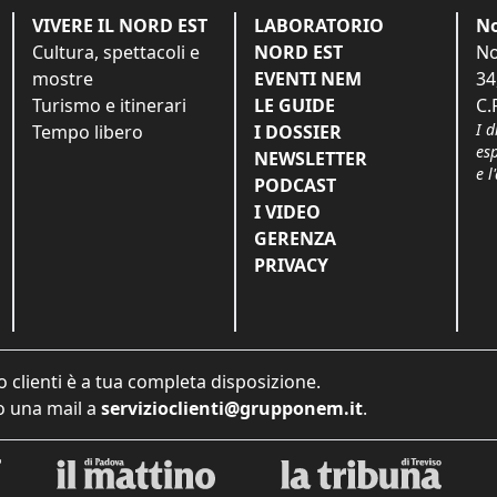
VIVERE IL NORD EST
LABORATORIO
No
Cultura, spettacoli e
NORD EST
No
mostre
EVENTI NEM
34
Turismo e itinerari
LE GUIDE
C.
I d
Tempo libero
I DOSSIER
es
NEWSLETTER
e l
PODCAST
I VIDEO
GERENZA
PRIVACY
o clienti è a tua completa disposizione.
 una mail a
servizioclienti@grupponem.it
.