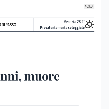
ACCEDI
Udine
:
27.5
°
Venezia
:
28.2
°
 DI PASSO
ente soleggiato
Prevalentemente soleggiato
anni, muore