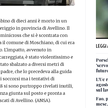
ino di dieci anni è morto in un
iggio in provincia di Avellino. Il
 minicross che si è scontrata con
a il comune di Moschiano, di cui era
LEGGI
ro. L'impatto, avvenuto in
arreggiata, è stato violentissimo e
Porsc
stato sbalzato a diversi metri di
'servo
futuro
l padre, che lo precedeva alla guida
 soccorsi ma i tentativi di
L'Ue r
agosto
8 si sono purtroppo rivelati inutili,
sul la
nza giunta sul posto e pronta a
Fao, 
cati di Avellino. (ANSA).
mese,