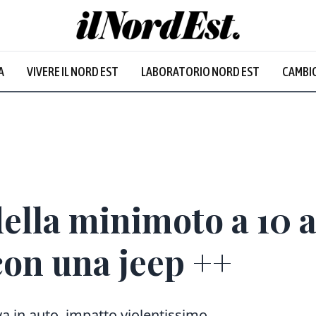
A
VIVERE IL NORD EST
LABORATORIO NORD EST
CAMBIO
Prevalentem
della minimoto a 10 
con una jeep ++
va in auto, impatto violentissimo