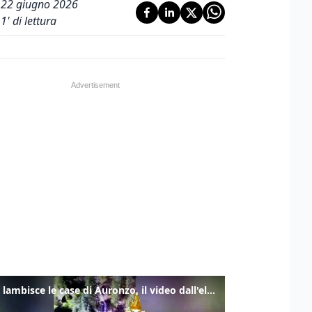
22 giugno 2026
1
' di lettura
Frana lambisce le case di Auronzo, il video dall'elicottero dei vigili del fuoco