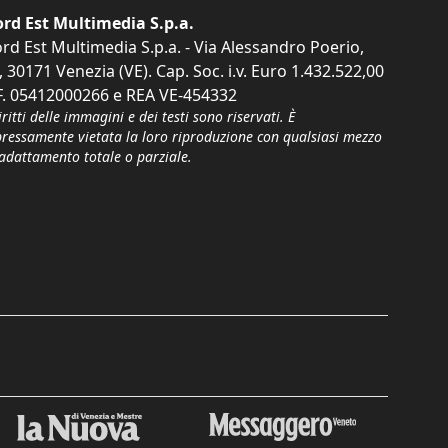
rd Est Multimedia S.p.a.
rd Est Multimedia S.p.a. - Via Alessandro Poerio,
, 30171 Venezia (VE). Cap. Soc. i.v. Euro 1.432.522,00
F. 05412000266 e REA VE-454332
iritti delle immagini e dei testi sono riservati. È
pressamente vietata la loro riproduzione con qualsiasi mezzo
'adattamento totale o parziale.