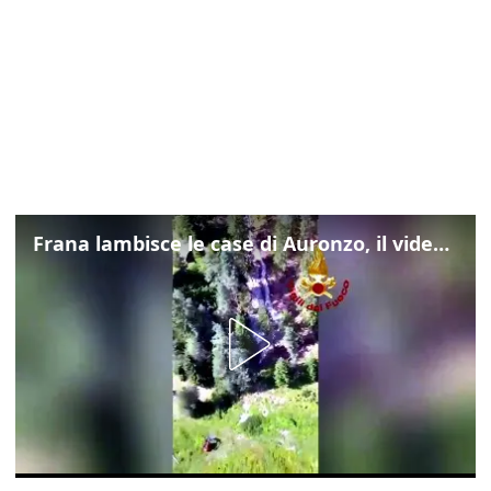
Frana lambisce le case di Auronzo, il video dall'elicottero dei vigili del fuoco