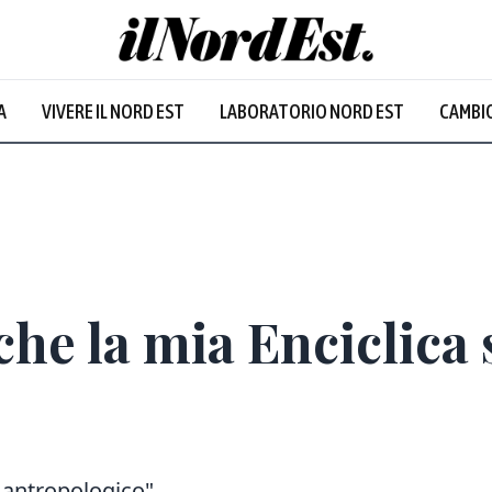
A
VIVERE IL NORD EST
LABORATORIO NORD EST
CAMBIO
che la mia Enciclica 
 antropologico"