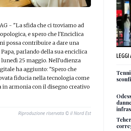
G - "La sfida che ci troviamo ad
opologica, e spero che l'Enciclica
ni possa contribuire a dare una
l Papa, parlando della sua enciclica
LEGGI
er lunedì 25 maggio. Nell'udienza
igitale ha aggiunto: "Spero che
Tenni
novata fiducia nella tecnologia come
sconf
 in armonia con il disegno creativo
Odessa
danneg
infra
Riproduzione riservata © il Nord Est
Teher
corre