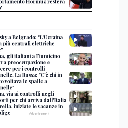
rtamento Hormuz resterà
'
sky a Belgrado: "L'Ucraina
 più centrali elettriche
e"
, gli italiani a Fiumicino
 tra preoccupazione e
cere per i controlli
elle, La Russa: "C'è chi in
o voltava le spalle a
nelle"
, via ai controlli negli
rti per chi arriva dall'Italia
ella, iniziate le vacanze in
Adige