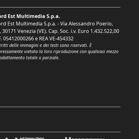
rd Est Multimedia S.p.a.
rd Est Multimedia S.p.a. - Via Alessandro Poerio,
, 30171 Venezia (VE). Cap. Soc. i.v. Euro 1.432.522,00
F. 05412000266 e REA VE-454332
iritti delle immagini e dei testi sono riservati. È
pressamente vietata la loro riproduzione con qualsiasi mezzo
'adattamento totale o parziale.