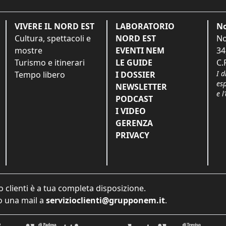
VIVERE IL NORD EST
LABORATORIO
No
Cultura, spettacoli e
NORD EST
No
mostre
EVENTI NEM
34
Turismo e itinerari
LE GUIDE
C.
I d
Tempo libero
I DOSSIER
es
NEWSLETTER
e l
PODCAST
I VIDEO
GERENZA
PRIVACY
o clienti è a tua completa disposizione.
 una mail a
servizioclienti@grupponem.it
.