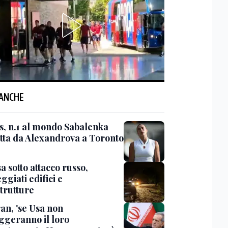
 ANCHE
s, n.1 al mondo Sabalenka
itta da Alexandrova a Toronto
 sotto attacco russo,
giati edifici e
strutture
an, 'se Usa non
ggeranno il loro