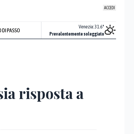
ACCEDI
Udine
:
33.6
°
Venezia
:
31.6
°
 DI PASSO
Sereno
Prevalentemente soleggiato
sia risposta a