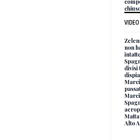
compo
chiuso
VIDEO
Zelen
non ha
intatt
Spagna
divisi
dispia
Marcin
passat
Marci
Spagna
aeropo
Mattar
Alto 