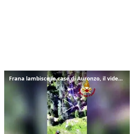
Frana lambisce le case di Auronzo, il video dall'elicottero dei vigili del fuoco