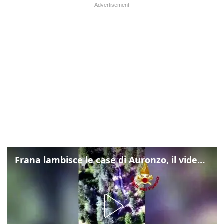
Frana lambisce le case di Auronzo, il video dall'elicottero dei vigili del fuoco