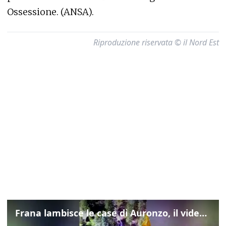
Ossessione. (ANSA).
Riproduzione riservata © il Nord Est
Frana lambisce le case di Auronzo, il video dall'elicottero dei vigili del fuoco