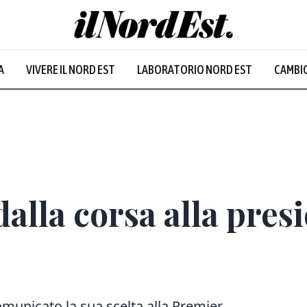
A
VIVERE IL NORD EST
LABORATORIO NORD EST
CAMBIO
 dalla corsa alla pres
omunicato la sua scelta alla Premier