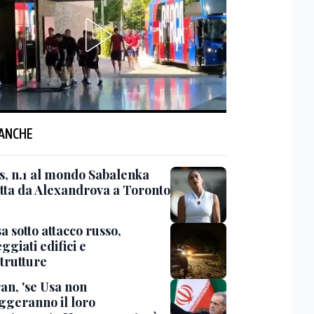
 ANCHE
s, n.1 al mondo Sabalenka
itta da Alexandrova a Toronto
 sotto attacco russo,
giati edifici e
strutture
an, 'se Usa non
ggeranno il loro