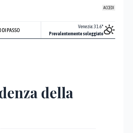
ACCEDI
Udine
:
33.6
°
Venezia
:
31.6
°
 DI PASSO
Sereno
Prevalentemente soleggiato
idenza della