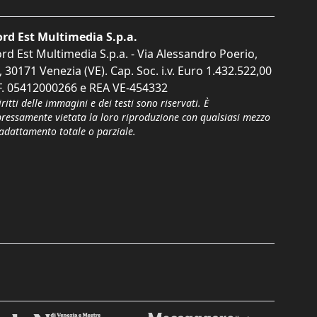
rd Est Multimedia S.p.a.
rd Est Multimedia S.p.a. - Via Alessandro Poerio,
, 30171 Venezia (VE). Cap. Soc. i.v. Euro 1.432.522,00
F. 05412000266 e REA VE-454332
iritti delle immagini e dei testi sono riservati. È
pressamente vietata la loro riproduzione con qualsiasi mezzo
'adattamento totale o parziale.