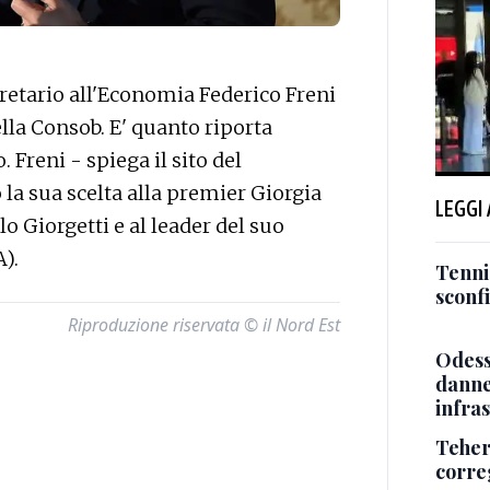
retario all'Economia Federico Freni
della Consob. E' quanto riporta
. Freni - spiega il sito del
la sua scelta alla premier Giorgia
LEGGI
lo Giorgetti e al leader del suo
A).
Tenni
sconf
Riproduzione riservata © il Nord Est
Odessa
danneg
infra
Teher
corre