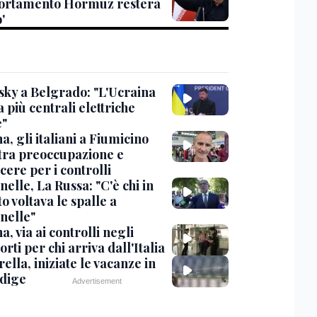
rtamento Hormuz resterà
'
sky a Belgrado: "L'Ucraina
 più centrali elettriche
e"
, gli italiani a Fiumicino
 tra preoccupazione e
cere per i controlli
elle, La Russa: "C'è chi in
o voltava le spalle a
nelle"
, via ai controlli negli
rti per chi arriva dall'Italia
ella, iniziate le vacanze in
Adige