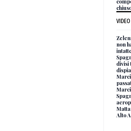
compo
chiuso
VIDEO
Zelen
non ha
intatt
Spagna
divisi
dispia
Marcin
passat
Marci
Spagna
aeropo
Mattar
Alto 