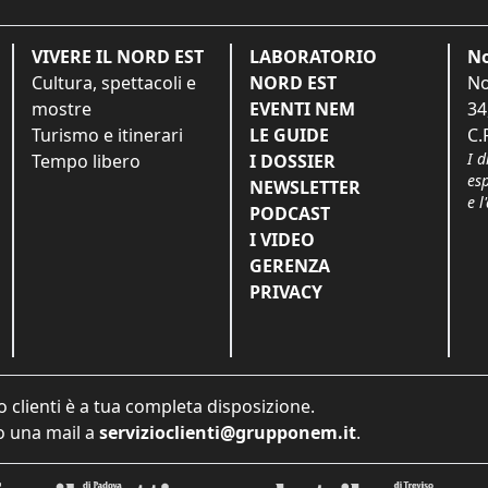
VIVERE IL NORD EST
LABORATORIO
No
Cultura, spettacoli e
NORD EST
No
mostre
EVENTI NEM
34
Turismo e itinerari
LE GUIDE
C.
I d
Tempo libero
I DOSSIER
es
NEWSLETTER
e l
PODCAST
I VIDEO
GERENZA
PRIVACY
o clienti è a tua completa disposizione.
 una mail a
servizioclienti@grupponem.it
.