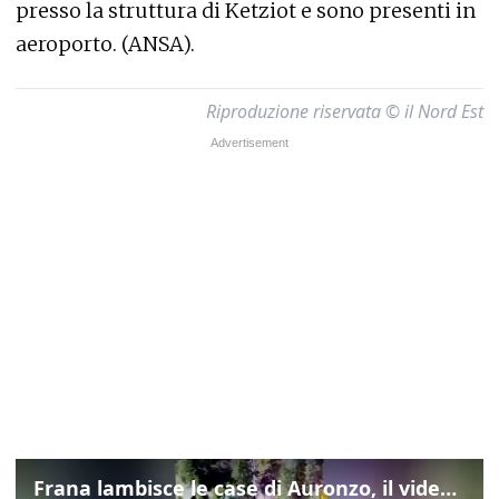
presso la struttura di Ketziot e sono presenti in
aeroporto. (ANSA).
Riproduzione riservata © il Nord Est
Frana lambisce le case di Auronzo, il video dall'elicottero dei vigili del fuoco