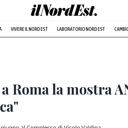
A
VIVERE IL NORD EST
LABORATORIO NORD EST
CAMBIO
Prevalentem
 a Roma la mostra A
ca"
 30 giugno al Complesso di Vicolo Valdina