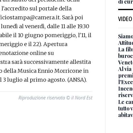
di eu
'accredito sul portale della
fficiostampa@camera.it. Sarà poi
VIDEO
unedì al venerdì, dalle 11 alle 19.30
bile il 10 giugno pomeriggio, l'11, il
Siamo 
Attitu
 pomeriggio e il 22). Apertura
La fib
renotazione online su
burocr
stra sarà successivamente allestita
Venet
Al via
o della Musica Ennio Morricone in
premi
 3 luglio al primo agosto. (ANSA).
l'Exc
Incend
riser
Riproduzione riservata © il Nord Est
Le ca
tutto
abita