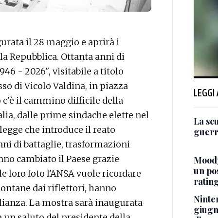
rata il 28 maggio e aprirà i
lla Repubblica. Ottanta anni di
46 - 2026", visitabile a titolo
so di Vicolo Valdina, in piazza
LEGGI
'è il cammino difficile della
alia, dalle prime sindache elette nel
La sc
legge che introduce il reato
guerra
i di battaglie, trasformazioni
anno cambiato il Paese grazie
Moody
un po
le loro foto l'ANSA vuole ricordare
ratin
lontane dai riflettori, hanno
Ninten
glianza. La mostra sarà inaugurata
giugn
n un saluto del presidente della