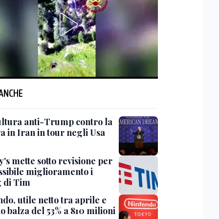
 ANCHE
ultura anti-Trump contro la
 in Iran in tour negli Usa
's mette sotto revisione per
ssibile miglioramento i
g di Tim
do, utile netto tra aprile e
o balza del 53% a 810 milioni