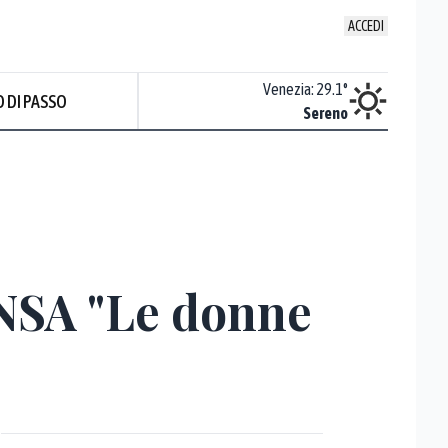
ACCEDI
Udine
:
28.5
°
Venezia
:
29.1
°
 DI PASSO
ente soleggiato
Sereno
NSA "Le donne