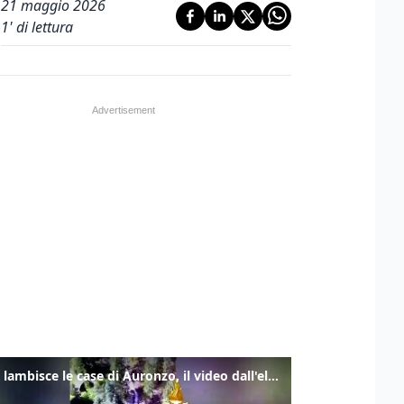
21 maggio 2026
1
' di lettura
Frana lambisce le case di Auronzo, il video dall'elicottero dei vigili del fuoco