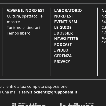
VIVERE IL NORD EST
LABORATORIO
No
Cultura, spettacoli e
NORD EST
No
mostre
EVENTI NEM
34
Turismo e itinerari
LE GUIDE
C.
I d
Tempo libero
I DOSSIER
es
NEWSLETTER
e l
PODCAST
I VIDEO
GERENZA
PRIVACY
o clienti è a tua completa disposizione.
 una mail a
servizioclienti@grupponem.it
.