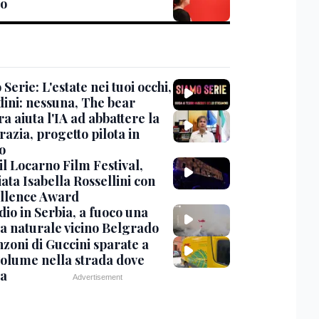
ro
Serie: L'estate nei tuoi occhi,
dini: nessuna, The bear
ra aiuta l'IA ad abbattere la
azia, progetto pilota in
o
 il Locarno Film Festival,
ata Isabella Rossellini con
ellence Award
io in Serbia, a fuoco una
va naturale vicino Belgrado
nzoni di Guccini sparate a
 volume nella strada dove
va