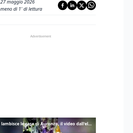
27 maggio 2026
meno di 1' di lettura
Frana lambisce le case di Auronzo, il video dall'elicottero dei vigili del fuoco