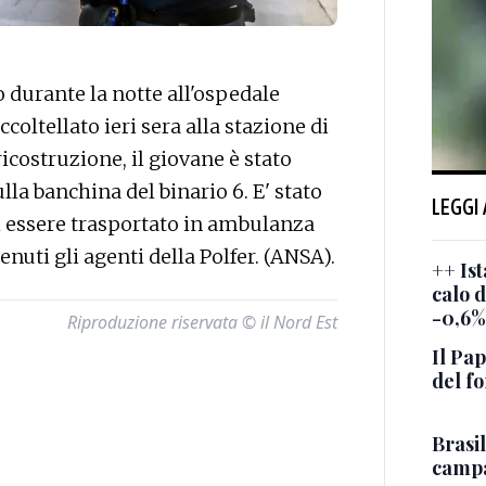
durante la notte all'ospedale
coltellato ieri sera alla stazione di
costruzione, il giovane è stato
la banchina del binario 6. E' stato
LEGGI
i essere trasportato in ambulanza
enuti gli agenti della Polfer. (ANSA).
++ Ist
calo d
-0,6%
Riproduzione riservata © il Nord Est
Il Pap
del f
Brasil
campa