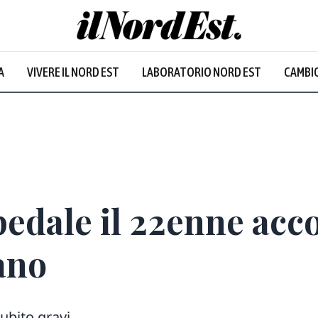
A
VIVERE IL NORD EST
LABORATORIO NORD EST
CAMBIO
pedale il 22enne acco
ano
ubito gravi