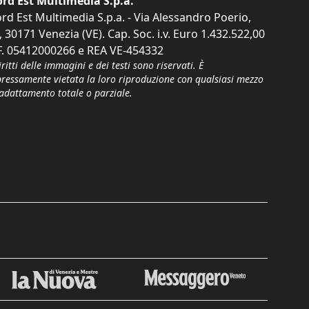
rd Est Multimedia S.p.a.
rd Est Multimedia S.p.a. - Via Alessandro Poerio,
, 30171 Venezia (VE). Cap. Soc. i.v. Euro 1.432.522,00
F. 05412000266 e REA VE-454332
iritti delle immagini e dei testi sono riservati. È
pressamente vietata la loro riproduzione con qualsiasi mezzo
'adattamento totale o parziale.