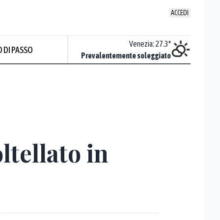
ACCEDI
Udine
:
24.1
°
Venezia
:
27.3
°
 DI PASSO
Nuvoloso
Prevalentemente soleggiato
Prev
ltellato in