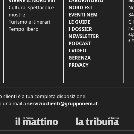
VIVERE IL NORD EST
LABORATORIO
No
Cultura, spettacoli e
NORD EST
No
mostre
EVENTI NEM
34
Turismo e itinerari
LE GUIDE
C.
I d
Tempo libero
I DOSSIER
es
NEWSLETTER
e l
PODCAST
I VIDEO
GERENZA
PRIVACY
o clienti è a tua completa disposizione.
 una mail a
servizioclienti@grupponem.it
.