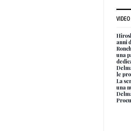
VIDEO
Hiros
anni 
Ronchi
una p
dedic
Delma
le pro
La ser
una n
Delma
Procur