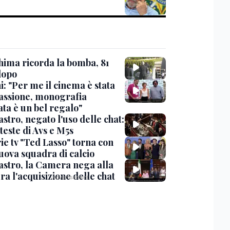
hima ricorda la bomba, 81
dopo
: "Per me il cinema è stata
assione, monografia
ata è un bel regalo"
stro, negato l'uso delle chat:
teste di Avs e M5s
ie tv "Ted Lasso" torna con
uova squadra di calcio
stro, la Camera nega alla
a l'acquisizione delle chat