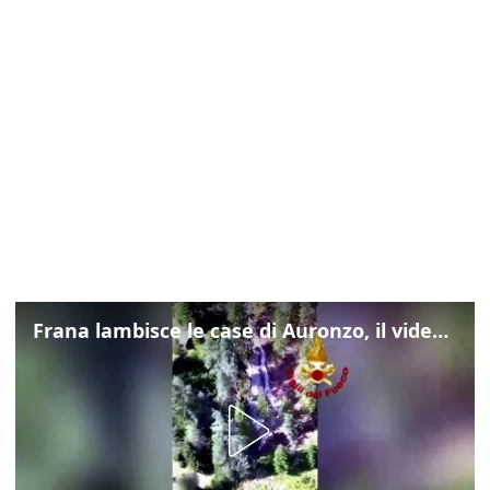
Frana lambisce le case di Auronzo, il video dall'elicottero dei vigili del fuoco