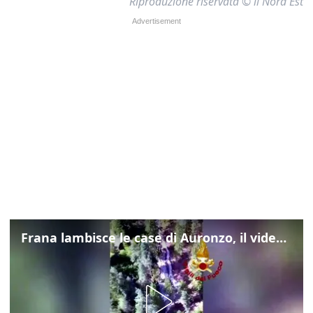
Riproduzione riservata © il Nord Est
Frana lambisce le case di Auronzo, il video dall'elicottero dei vigili del fuoco