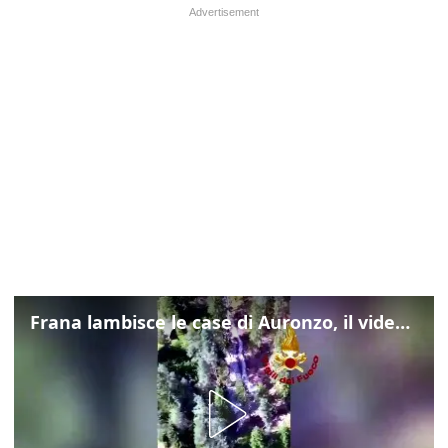
Frana lambisce le case di Auronzo, il video dall'elicottero dei vigili del fuoco