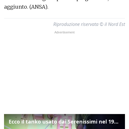
aggiunto. (ANSA).
Riproduzione riservata © il Nord Est
Ecco il tanko usato dai Serenissimi nel 1997 per il blitz a San Marco