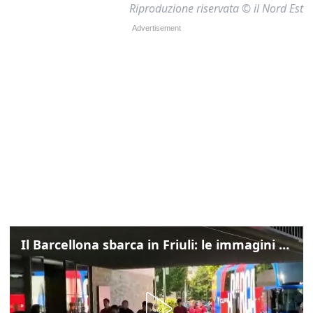
Riproduzione riservata © il Nord Est
Il Barcellona sbarca in Friuli: le immagini dell'arrivo in albergo