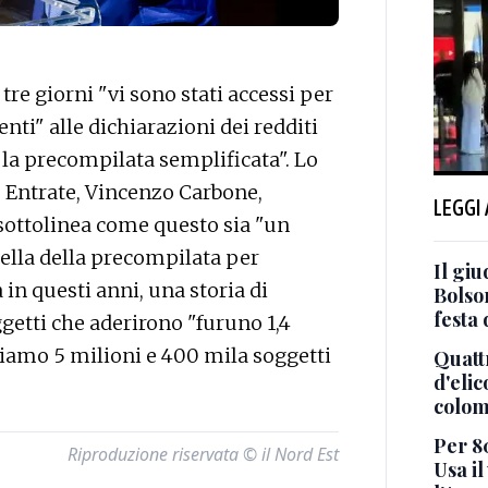
e giorni "vi sono stati accessi per
nti" alle dichiarazioni dei redditi
la precompilata semplificata". Lo
le Entrate, Vincenzo Carbone,
LEGGI
ottolinea come questo sia "un
uella della precompilata per
Il gi
 in questi anni, una storia di
Bolson
festa
oggetti che aderirono "furuno 1,4
biamo 5 milioni e 400 mila soggetti
Quatt
d'elic
colom
Per 8
Riproduzione riservata © il Nord Est
Usa i