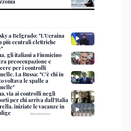
zzonia
sky a Belgrado: "L'Ucraina
 più centrali elettriche
e"
, gli italiani a Fiumicino
 tra preoccupazione e
cere per i controlli
elle, La Russa: "C'è chi in
o voltava le spalle a
nelle"
, via ai controlli negli
rti per chi arriva dall'Italia
ella, iniziate le vacanze in
Adige