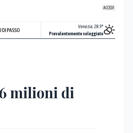
ACCEDI
Udine
:
27.4
°
Venezia
:
28.9
°
 DI PASSO
Sereno
Prevalentemente soleggiato
6 milioni di