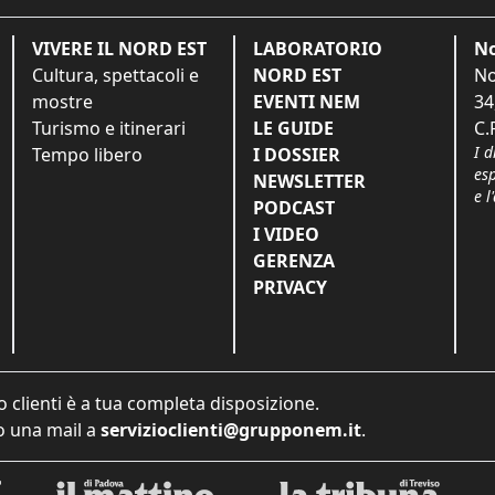
VIVERE IL NORD EST
LABORATORIO
No
Cultura, spettacoli e
NORD EST
No
mostre
EVENTI NEM
34
Turismo e itinerari
LE GUIDE
C.
I d
Tempo libero
I DOSSIER
es
NEWSLETTER
e l
PODCAST
I VIDEO
GERENZA
PRIVACY
o clienti è a tua completa disposizione.
 una mail a
servizioclienti@grupponem.it
.