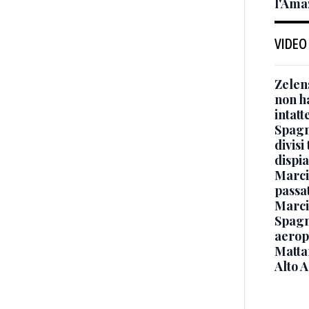
l'Ama
VIDEO
Zelen
non ha
intatt
Spagna
divisi
dispia
Marcin
passat
Marci
Spagna
aeropo
Mattar
Alto 