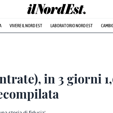
A
VIVERE IL NORD EST
LABORATORIO NORD EST
CAMBIO
rate), in 3 giorni 1,
recompilata
una storia di fiducia'