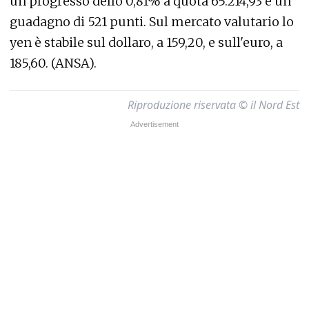
un progresso dello 0,81% a quota 65.214,93 e un
guadagno di 521 punti. Sul mercato valutario lo
yen è stabile sul dollaro, a 159,20, e sull'euro, a
185,60. (ANSA).
Riproduzione riservata © il Nord Est