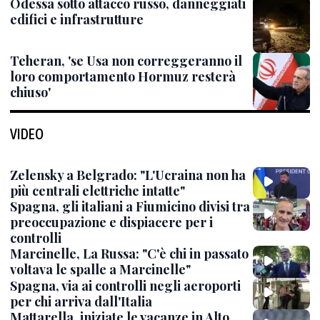
Odessa sotto attacco russo, danneggiati
edifici e infrastrutture
Teheran, 'se Usa non correggeranno il
loro comportamento Hormuz resterà
chiuso'
VIDEO
Zelensky a Belgrado: "L'Ucraina non ha
più centrali elettriche intatte"
Spagna, gli italiani a Fiumicino divisi tra
preoccupazione e dispiacere per i
controlli
Marcinelle, La Russa: "C'è chi in passato
voltava le spalle a Marcinelle"
Spagna, via ai controlli negli aeroporti
per chi arriva dall'Italia
Mattarella, iniziate le vacanze in Alto