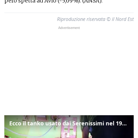
però spetta ad Avio (-5,69%). (ANSA).
Riproduzione riservata © il Nord Est
Ecco il tanko usato dai Serenissimi nel 1997 per il blitz a San Marco