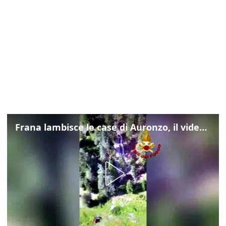
Frana lambisce le case di Auronzo, il video dall'elicottero dei vigili del fuoco