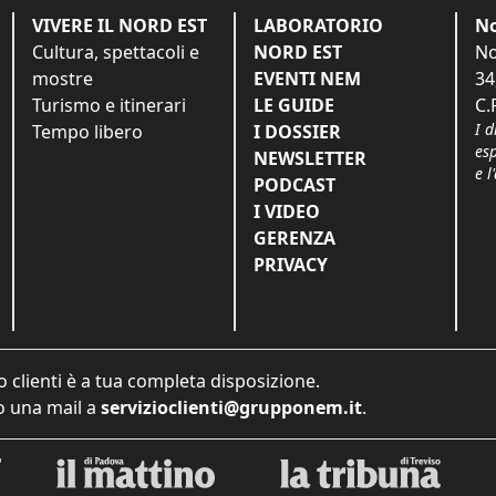
VIVERE IL NORD EST
LABORATORIO
No
Cultura, spettacoli e
NORD EST
No
mostre
EVENTI NEM
34
Turismo e itinerari
LE GUIDE
C.
I d
Tempo libero
I DOSSIER
es
NEWSLETTER
e l
PODCAST
I VIDEO
GERENZA
PRIVACY
o clienti è a tua completa disposizione.
 una mail a
servizioclienti@grupponem.it
.