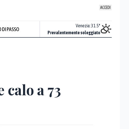
ACCEDI
Udine
:
33.4
°
Venezia
:
31.5
°
 DI PASSO
Sereno
Prevalentemente soleggiato
 calo a 73