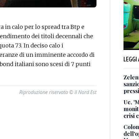
in calo per lo spread tra Btp e
 rendimento dei titoli decennali che
quota 73. In deciso calo i
peranze di un imminente accordo di
LEGGI
i bond italiani sono scesi di 7 punti
Zelen
sanzio
press
Riproduzione riservata © il Nord Est
Ue, '
monito
crisi 
Colom
dell'