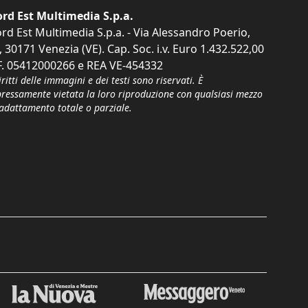
rd Est Multimedia S.p.a.
rd Est Multimedia S.p.a. - Via Alessandro Poerio,
, 30171 Venezia (VE). Cap. Soc. i.v. Euro 1.432.522,00
F. 05412000266 e REA VE-454332
iritti delle immagini e dei testi sono riservati. È
pressamente vietata la loro riproduzione con qualsiasi mezzo
'adattamento totale o parziale.