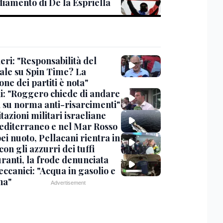
diamento di De la Espriella
eri: "Responsabilità del
ale su Spin Time? La
one dei partiti è nota"
ni: "Roggero chiede di andare
i su norma anti-risarcimenti"
tazioni militari israeliane
editerraneo e nel Mar Rosso
i nuoto, Pellacani rientra in
 con gli azzurri dei tuffi
ranti, la frode denunciata
ccanici: "Acqua in gasolio e
na"