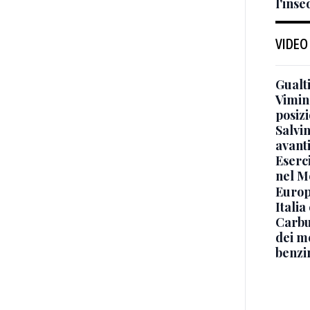
l'inse
VIDEO
Gualti
Vimin
posizi
Salvi
avant
Eserci
nel M
Europe
Italia
Carbu
dei me
benzi