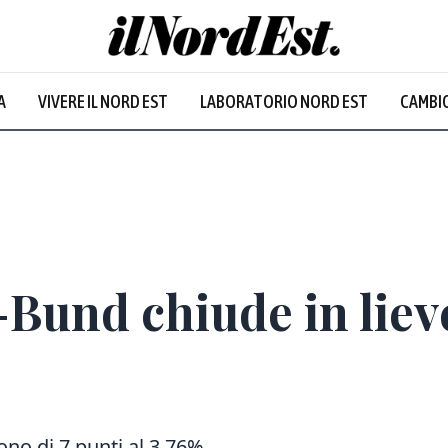
A
VIVERE IL NORD EST
LABORATORIO NORD EST
CAMBIO
Bund chiude in lieve
dono di 7 punti al 3,76%