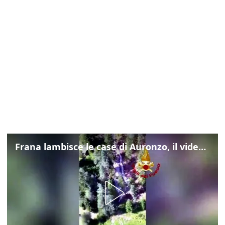
Frana lambisce le case di Auronzo, il video dall'elicottero dei vigili del fuoco