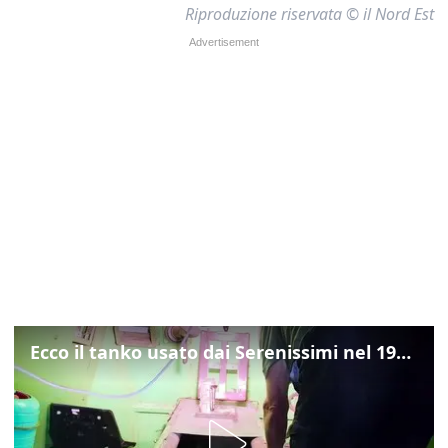
Riproduzione riservata © il Nord Est
Ecco il tanko usato dai Serenissimi nel 1997 per il blitz a San Marco