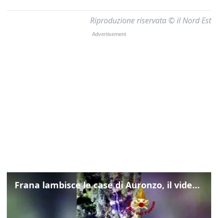
Riproduzione riservata © il Nord Est
Frana lambisce le case di Auronzo, il video dall'elicottero dei vigili del fuoco