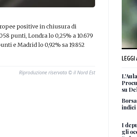
opee positive in chiusura di
058 punti, Londra lo 0,25% a 10.679
punti e Madrid lo 0,92% sa 19.852
LEGGI
Riproduzione riservata © il Nord Est
L'Aul
Procur
su De
Borsa
indici
I depu
gli oc