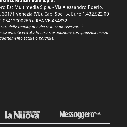
rd Est Multimedia S.p.a.
rd Est Multimedia S.p.a. - Via Alessandro Poerio,
, 30171 Venezia (VE). Cap. Soc. i.v. Euro 1.432.522,00
F. 05412000266 e REA VE-454332
iritti delle immagini e dei testi sono riservati. È
pressamente vietata la loro riproduzione con qualsiasi mezzo
'adattamento totale o parziale.