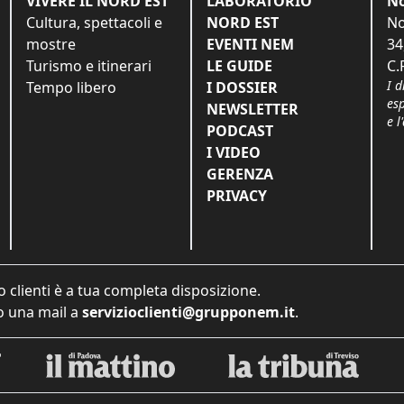
VIVERE IL NORD EST
LABORATORIO
No
Cultura, spettacoli e
NORD EST
No
mostre
EVENTI NEM
34
Turismo e itinerari
LE GUIDE
C.
I d
Tempo libero
I DOSSIER
es
NEWSLETTER
e l
PODCAST
I VIDEO
GERENZA
PRIVACY
o clienti è a tua completa disposizione.
 una mail a
servizioclienti@grupponem.it
.