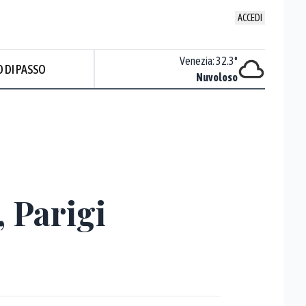
ACCEDI
Udine
:
27.4
°
Venezia
:
32.3
°
 DI PASSO
ente soleggiato
Nuvoloso
, Parigi