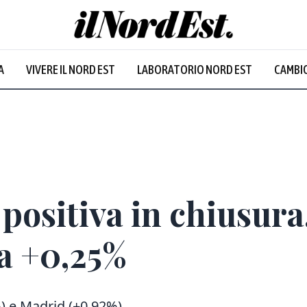
A
VIVERE IL NORD EST
LABORATORIO NORD EST
CAMBIO
Prevalentem
positiva in chiusura
a +0,25%
%) e Madrid (+0,92%)