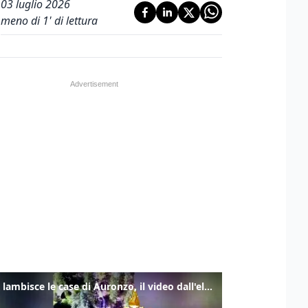
03 luglio 2026
meno di 1' di lettura
Frana lambisce le case di Auronzo, il video dall'elicottero dei vigili del fuoco