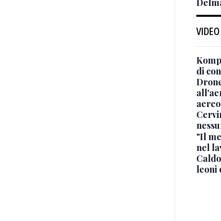
Delma
VIDEO
Kompa
di co
Drone
all'ae
aereo
Cervi
nessu
"Il me
nel l
Caldo
leoni