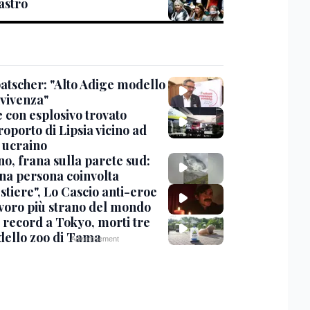
stro
tscher: "Alto Adige modello
nvivenza"
 con esplosivo trovato
roporto di Lipsia vicino ad
 ucraino
no, frana sulla parete sud:
na persona coinvolta
stiere", Lo Cascio anti-eroe
avoro più strano del mondo
 record a Tokyo, morti tre
 dello zoo di Tama