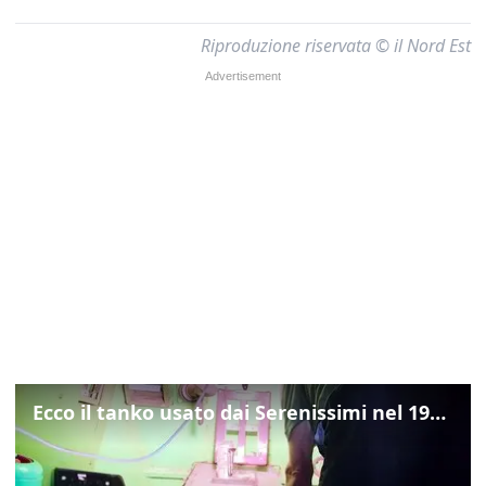
Riproduzione riservata © il Nord Est
Ecco il tanko usato dai Serenissimi nel 1997 per il blitz a San Marco