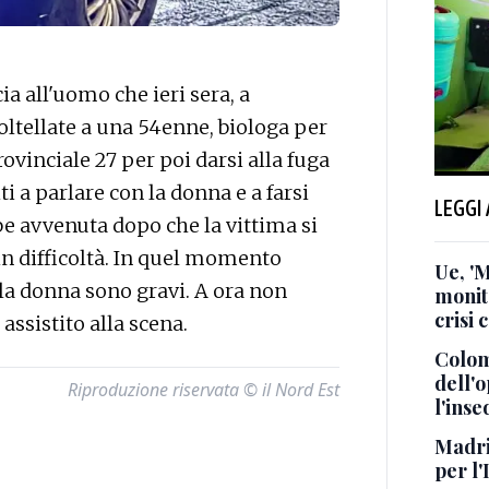
a all'uomo che ieri sera, a
coltellate a una 54enne, biologa per
rovinciale 27 per poi darsi alla fuga
ti a parlare con la donna e a farsi
LEGGI
e avvenuta dopo che la vittima si
n difficoltà. In quel momento
Ue, '
lla donna sono gravi. A ora non
monito
crisi 
no assistito alla scena.
Colom
dell'
Riproduzione riservata © il Nord Est
l'inse
Madrid
per l'