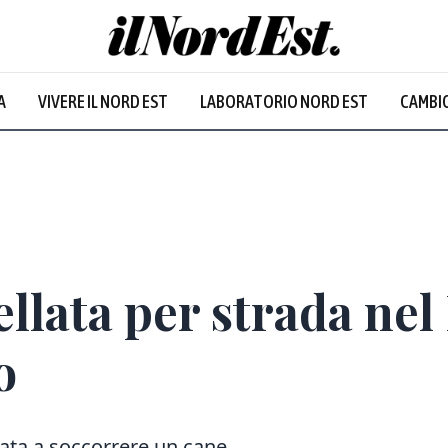
A
VIVERE IL NORD EST
LABORATORIO NORD EST
CAMBIO
Prevalentem
ellata per strada nel
o
ata a soccorrere un cane