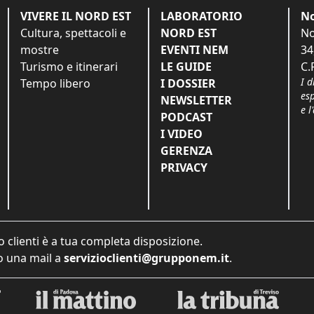
VIVERE IL NORD EST
LABORATORIO
No
Cultura, spettacoli e
NORD EST
No
mostre
EVENTI NEM
34
Turismo e itinerari
LE GUIDE
C.
I d
Tempo libero
I DOSSIER
es
NEWSLETTER
e l
PODCAST
I VIDEO
GERENZA
PRIVACY
o clienti è a tua completa disposizione.
 una mail a
servizioclienti@grupponem.it
.