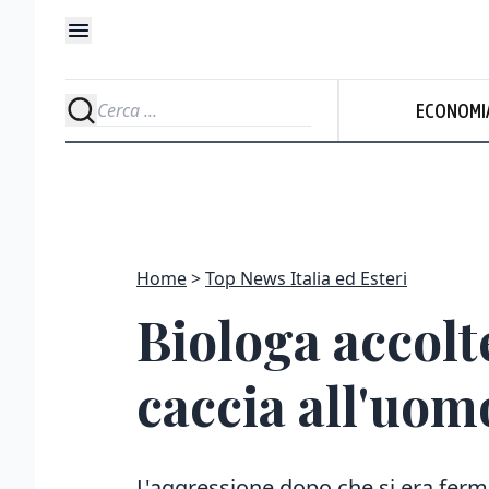
ECONOMI
Home
Top News Italia ed Esteri
Biologa accolt
caccia all'uom
L'aggressione dopo che si era ferm