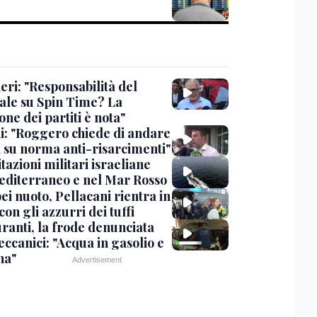
eri: "Responsabilità del
ale su Spin Time? La
one dei partiti è nota"
ni: "Roggero chiede di andare
i su norma anti-risarcimenti"
tazioni militari israeliane
editerraneo e nel Mar Rosso
i nuoto, Pellacani rientra in
 con gli azzurri dei tuffi
ranti, la frode denunciata
ccanici: "Acqua in gasolio e
na"