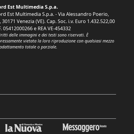
rd Est Multimedia S.p.a.
rd Est Multimedia S.p.a. - Via Alessandro Poerio,
, 30171 Venezia (VE). Cap. Soc. i.v. Euro 1.432.522,00
F. 05412000266 e REA VE-454332
iritti delle immagini e dei testi sono riservati. È
pressamente vietata la loro riproduzione con qualsiasi mezzo
'adattamento totale o parziale.