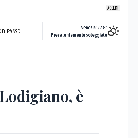
ACCEDI
Udine
:
28.2
°
Venezia
:
27.8
°
 DI PASSO
ente soleggiato
Prevalentemente soleggiato
 Lodigiano, è