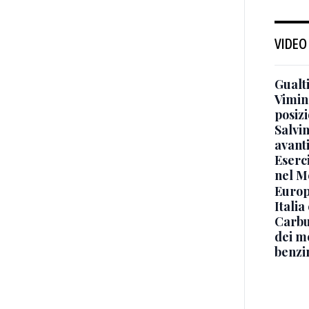
VIDEO
Gualti
Vimin
posizi
Salvi
avant
Eserci
nel M
Europe
Italia
Carbu
dei me
benzi