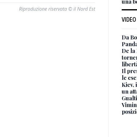
una be
Riproduzione riservata © il Nord Est
VIDEO
Da Bo
Panda
De la
torne
libert
Il pr
le ese
Kiev, 
un at
Gualti
Vimin
posizi