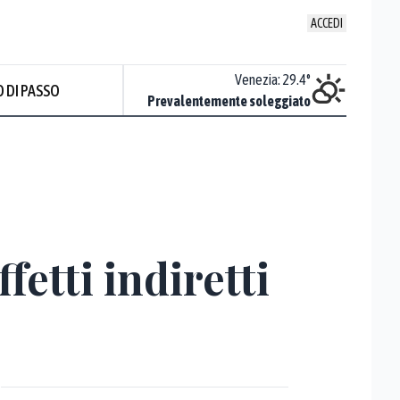
ACCEDI
Udine
:
30
°
Venezia
:
29.4
°
 DI PASSO
ente soleggiato
Prevalentemente soleggiato
fetti indiretti