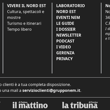
VIVERE IL NORD EST
LABORATORIO
No
Cultura, spettacoli e
NORD EST
No
mostre
EVENTI NEM
34
Turismo e itinerari
LE GUIDE
C.
I d
Tempo libero
I DOSSIER
es
NEWSLETTER
e l
PODCAST
I VIDEO
GERENZA
PRIVACY
o clienti è a tua completa disposizione.
 una mail a
servizioclienti@grupponem.it
.