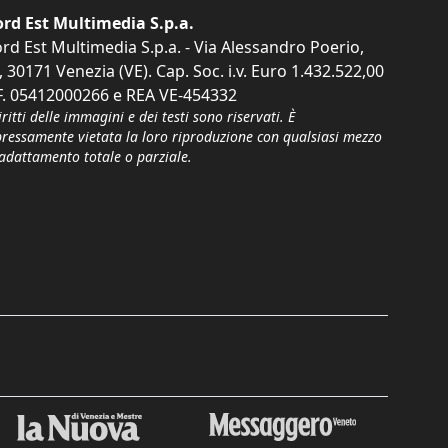
rd Est Multimedia S.p.a.
rd Est Multimedia S.p.a. - Via Alessandro Poerio,
, 30171 Venezia (VE). Cap. Soc. i.v. Euro 1.432.522,00
F. 05412000266 e REA VE-454332
iritti delle immagini e dei testi sono riservati. È
pressamente vietata la loro riproduzione con qualsiasi mezzo
'adattamento totale o parziale.