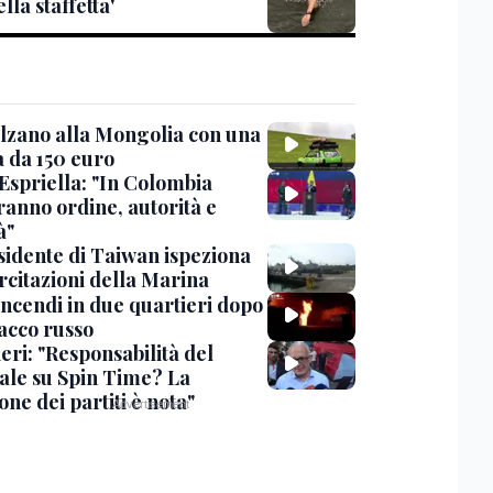
lla staffetta'
lzano alla Mongolia con una
 da 150 euro
 Espriella: "In Colombia
ranno ordine, autorità e
à"
esidente di Taiwan ispeziona
rcitazioni della Marina
incendi in due quartieri dopo
tacco russo
eri: "Responsabilità del
ale su Spin Time? La
one dei partiti è nota"