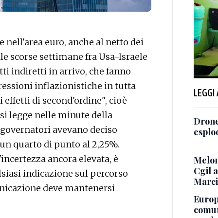
nell'area euro, anche al netto dei
lle scorse settimane fra Usa-Israele
tti indiretti in arrivo, che fanno
ssioni inflazionistiche in tutta
LEGGI
 effetti di second'ordine", cioè
 si legge nelle minute della
Drone
i governatori avevano deciso
esplo
 un quarto di punto al 2,25%.
l'incertezza ancora elevata, è
Melon
Cgil 
lsiasi indicazione sul percorso
Marci
municazione deve mantenersi
Europe
comun