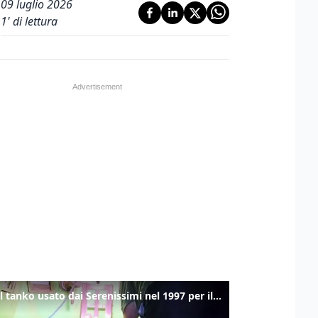
09 luglio 2026
1
' di lettura
Ecco il tanko usato dai Serenissimi nel 1997 per il blitz a San Marco