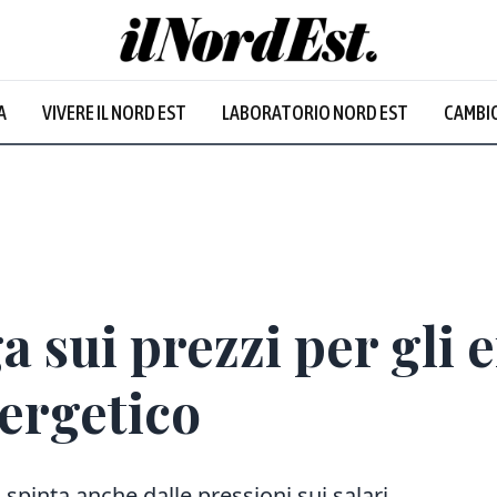
A
VIVERE IL NORD EST
LABORATORIO NORD EST
CAMBIO
Prevalentem
 sui prezzi per gli ef
ergetico
 spinta anche dalle pressioni sui salari