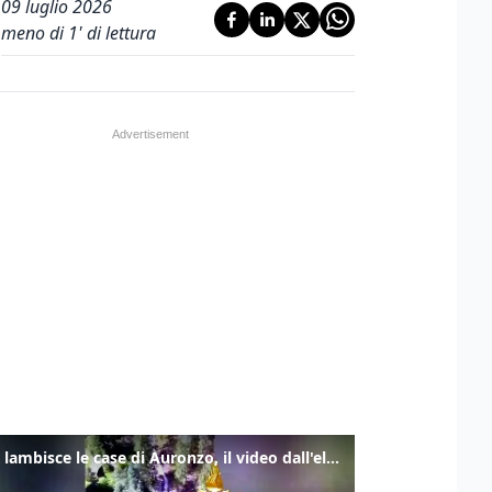
09 luglio 2026
meno di 1' di lettura
Frana lambisce le case di Auronzo, il video dall'elicottero dei vigili del fuoco