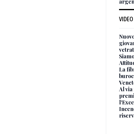
argen
VIDEO
Nuovo
giova
vetra
Siamo 
Attitu
La fib
burocr
Venet
Al via
premi
l'Exc
Incend
riser