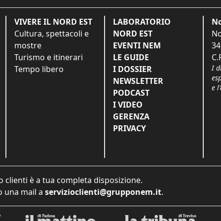
VIVERE IL NORD EST
LABORATORIO
No
Cultura, spettacoli e
NORD EST
No
mostre
EVENTI NEM
34
Turismo e itinerari
LE GUIDE
C.
I d
Tempo libero
I DOSSIER
es
NEWSLETTER
e l
PODCAST
I VIDEO
GERENZA
PRIVACY
o clienti è a tua completa disposizione.
 una mail a
servizioclienti@grupponem.it
.