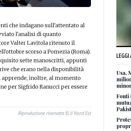
ti che indagano sull'attentato al
viato l'analisi di quanto
ore Valter Lavitola ritenuto il
ll'ottobre scorso a Pomezia (Roma).
LEGGI
cquisito sette manoscritti, appunti
drive che erano nella disponibilità
Usa, 
si apprende, inoltre, al momento
milion
minor
ne per Sigfrido Ranucci per essere
Fonti 
mutua
Pakis
Riproduzione riservata © il Nord Est
Protes
propr