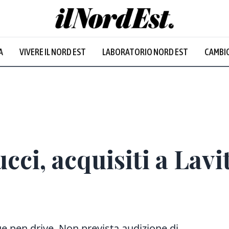
Udine
:
25.9
°
A
VIVERE IL NORD EST
LABORATORIO NORD EST
CAMBIO
Nuvoloso
ci, acquisiti a Lavit
due pen drive. Non prevista audizione di