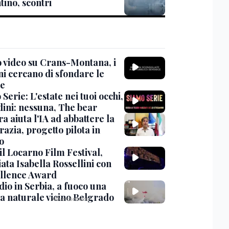
tino, scontri
 video su Crans-Montana, i
ni cercano di sfondare le
te
Serie: L'estate nei tuoi occhi,
dini: nessuna, The bear
ra aiuta l'IA ad abbattere la
azia, progetto pilota in
o
 il Locarno Film Festival,
ata Isabella Rossellini con
ellence Award
io in Serbia, a fuoco una
va naturale vicino Belgrado