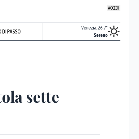
ACCEDI
Venezia
:
26.7
°
Trieste
:
27.4
°
 DI PASSO
Sereno
Sereno
ola sette