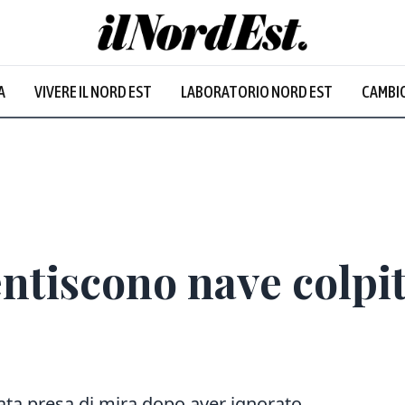
A
VIVERE IL NORD EST
LABORATORIO NORD EST
CAMBIO
Prevalentem
ntiscono nave colpit
ata presa di mira dopo aver ignorato