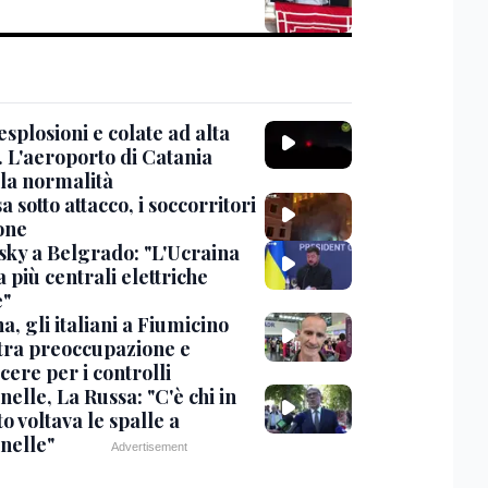
esplosioni e colate ad alta
. L'aeroporto di Catania
 la normalità
 sotto attacco, i soccorritori
one
sky a Belgrado: "L'Ucraina
 più centrali elettriche
e"
, gli italiani a Fiumicino
 tra preoccupazione e
cere per i controlli
elle, La Russa: "C'è chi in
o voltava le spalle a
nelle"