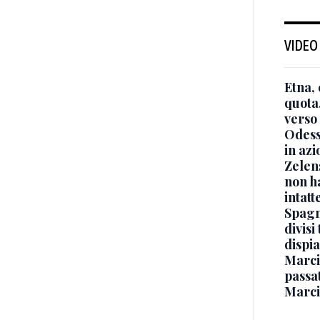
VIDEO
Etna, 
quota
verso
Odessa
in azi
Zelen
non ha
intatt
Spagna
divisi
dispia
Marcin
passat
Marci