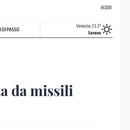
ACCEDI
Udine
:
32.6
°
Venezia
:
31.3
°
 DI PASSO
ente soleggiato
Sereno
a da missili