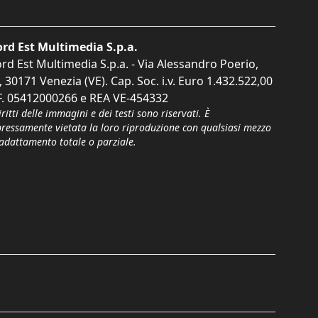
rd Est Multimedia S.p.a.
rd Est Multimedia S.p.a. - Via Alessandro Poerio,
, 30171 Venezia (VE). Cap. Soc. i.v. Euro 1.432.522,00
F. 05412000266 e REA VE-454332
iritti delle immagini e dei testi sono riservati. È
pressamente vietata la loro riproduzione con qualsiasi mezzo
'adattamento totale o parziale.