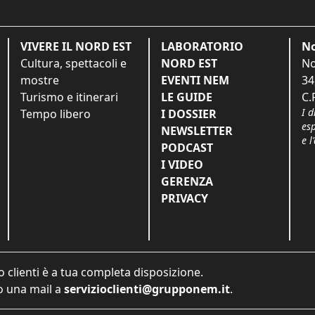
VIVERE IL NORD EST
LABORATORIO
No
Cultura, spettacoli e
NORD EST
No
mostre
EVENTI NEM
34
Turismo e itinerari
LE GUIDE
C.
I d
Tempo libero
I DOSSIER
es
NEWSLETTER
e l
PODCAST
I VIDEO
GERENZA
PRIVACY
o clienti è a tua completa disposizione.
 una mail a
servizioclienti@grupponem.it
.