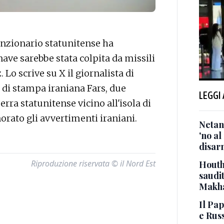
nzionario statunitense ha
ave sarebbe stata colpita da missili
 Lo scrive su X il giornalista di
 di stampa iraniana Fars, due
LEGGI
rra statunitense vicino all'isola di
orato gli avvertimenti iraniani.
Netan
'no al
disar
Riproduzione riservata © il Nord Est
Houth
saudit
Makh
Il Pap
e Russ