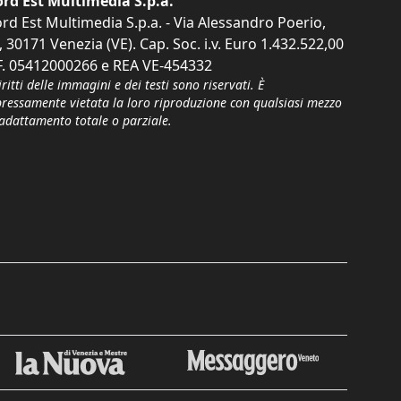
rd Est Multimedia S.p.a.
rd Est Multimedia S.p.a. - Via Alessandro Poerio,
, 30171 Venezia (VE). Cap. Soc. i.v. Euro 1.432.522,00
F. 05412000266 e REA VE-454332
iritti delle immagini e dei testi sono riservati. È
pressamente vietata la loro riproduzione con qualsiasi mezzo
'adattamento totale o parziale.