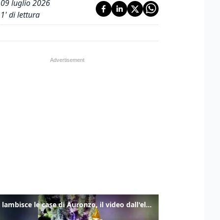
09 luglio 2026
1
' di lettura
Frana lambisce le case di Auronzo, il video dall'elicottero dei vigili del fuoco