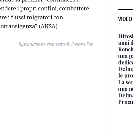
endere i propri confini, combattere
re i flussi migratori con
VIDEO
ntransigenza". (ANSA).
Hiros
anni 
Riproduzione riservata © il Nord Est
Ronchi
una p
dedic
Delma
le pro
La ser
una n
Delma
Procur