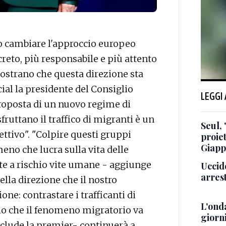
 cambiare l'approccio europeo
reto, più responsabile e più attento
dimostrano che questa direzione sta
ial la presidente del Consiglio
LEGGI
roposta di un nuovo regime di
fruttano il traffico di migranti è un
Seul, 
ttivo". "Colpire questi gruppi
proiet
Giapp
meno che lucra sulla vita delle
te a rischio vite umane - aggiunge
Uccid
arrest
lla direzione che il nostro
e: contrastare i trafficanti di
L'onda
pio che il fenomeno migratorio va
giorni
onclude la premier- continuerà a