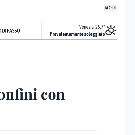
ACCEDI
Udine
:
24.5
°
Venezia
:
25.7
°
 DI PASSO
Piovoso
Prevalentemente soleggiato
Prev
onfini con