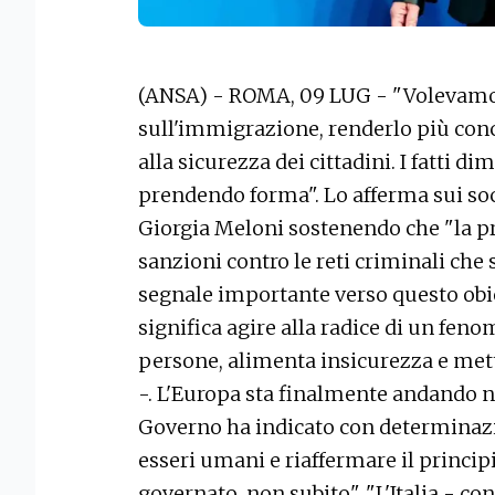
(ANSA) - ROMA, 09 LUG - "Volevamo
sull'immigrazione, renderlo più conc
alla sicurezza dei cittadini. I fatti 
prendendo forma". Lo afferma sui soc
Giorgia Meloni sostenendo che "la p
sanzioni contro le reti criminali che s
segnale importante verso questo obie
significa agire alla radice di un feno
persone, alimenta insicurezza e met
-. L'Europa sta finalmente andando ne
Governo ha indicato con determinazion
esseri umani e riaffermare il princi
governato, non subito". "L'Italia - c