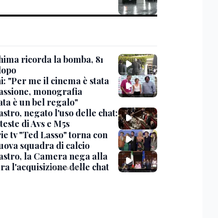
hima ricorda la bomba, 81
dopo
: "Per me il cinema è stata
assione, monografia
ata è un bel regalo"
stro, negato l'uso delle chat:
teste di Avs e M5s
ie tv "Ted Lasso" torna con
uova squadra di calcio
stro, la Camera nega alla
a l'acquisizione delle chat