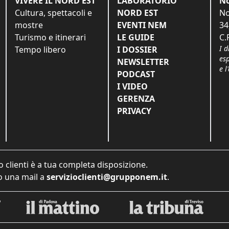
VIVERE IL NORD EST
LABORATORIO
No
Cultura, spettacoli e
NORD EST
No
mostre
EVENTI NEM
34
Turismo e itinerari
LE GUIDE
C.
I d
Tempo libero
I DOSSIER
es
NEWSLETTER
e l
PODCAST
I VIDEO
GERENZA
PRIVACY
o clienti è a tua completa disposizione.
 una mail a
servizioclienti@grupponem.it
.