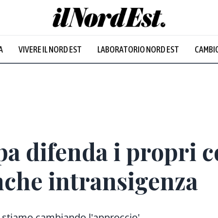
A
VIVERE IL NORD EST
LABORATORIO NORD EST
CAMBIO
pa difenda i propri c
che intransigenza
i, stiamo cambiando l'approccio'