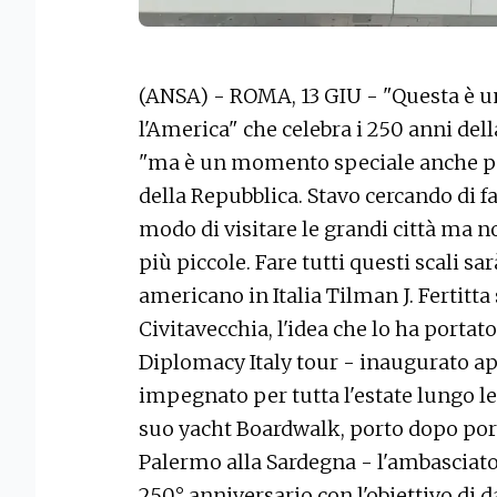
(ANSA) - ROMA, 13 GIU - "Questa è u
l'America" che celebra i 250 anni de
"ma è un momento speciale anche per 
della Repubblica. Stavo cercando di f
modo di visitare le grandi città ma n
più piccole. Fare tutti questi scali sa
americano in Italia Tilman J. Fertitta
Civitavecchia, l'idea che lo ha portat
Diplomacy Italy tour - inaugurato ap
impegnato per tutta l'estate lungo le
suo yacht Boardwalk, porto dopo port
Palermo alla Sardegna - l'ambasciator
250° anniversario con l'obiettivo di da