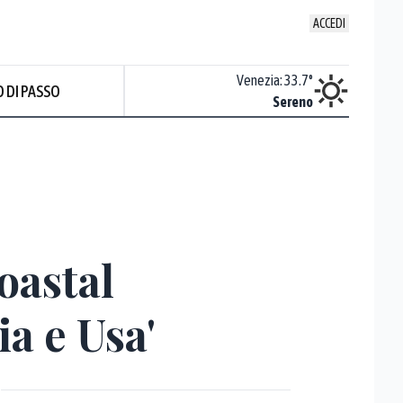
ACCEDI
Udine
:
36.2
°
Venezia
:
33.7
°
 DI PASSO
Sereno
Sereno
oastal
ia e Usa'