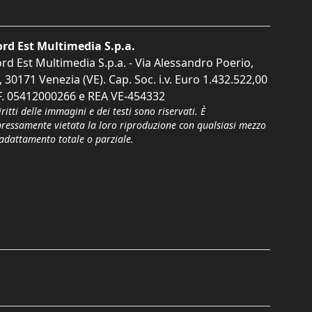
rd Est Multimedia S.p.a.
rd Est Multimedia S.p.a. - Via Alessandro Poerio,
, 30171 Venezia (VE). Cap. Soc. i.v. Euro 1.432.522,00
F. 05412000266 e REA VE-454332
iritti delle immagini e dei testi sono riservati. È
pressamente vietata la loro riproduzione con qualsiasi mezzo
'adattamento totale o parziale.