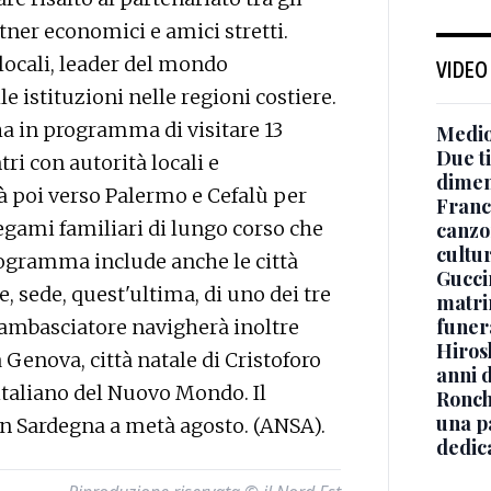
partner economici e amici stretti.
locali, leader del mondo
VIDEO
e istituzioni nelle regioni costiere.
ha in programma di visitare 13
Medio
Due ti
tri con autorità locali e
dimen
à poi verso Palermo e Cefalù per
Franc
legami familiari di lungo corso che
canzon
cultu
 programma include anche le città
Guccin
te, sede, quest'ultima, di uno dei tre
matri
funer
L'ambasciatore navigherà inoltre
Hiros
 Genova, città natale di Cristoforo
anni 
italiano del Nuovo Mondo. Il
Ronchi
una p
 in Sardegna a metà agosto. (ANSA).
dedic