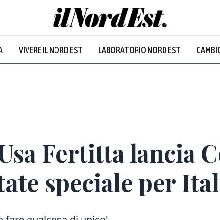
A
VIVERE IL NORD EST
LABORATORIO NORD EST
CAMBIO
sa Fertitta lancia C
ate speciale per Ital
 fare qualcosa di unico'