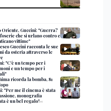
 Oriente, Guccini: "Guerra?
foserie che si urlano contro e
ticano vittime"
esco Guccini racconta le sue
i da osteria attraverso le
re
i: "C'è un tempo per i
moni e un tempo per i
ali"
hima ricorda la bomba, 81
dopo
: "Per me il cinema è stata
assione, monografia
ata è un bel regalo"