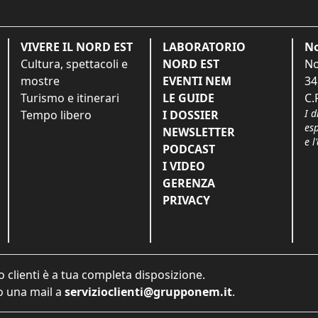
VIVERE IL NORD EST
LABORATORIO
No
Cultura, spettacoli e
NORD EST
No
mostre
EVENTI NEM
34
Turismo e itinerari
LE GUIDE
C.
I d
Tempo libero
I DOSSIER
es
NEWSLETTER
e l
PODCAST
I VIDEO
GERENZA
PRIVACY
o clienti è a tua completa disposizione.
 una mail a
servizioclienti@grupponem.it
.