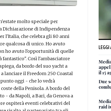
n'estate molto speciale per
lla Dichiarazione di Indipendenza
l'Italia, che celebra gli 80 anni
are qualcosa di unico. Ho avuto
LEGGI
on ho avuto l'opportunità di quelle
rà fantastico". Così l'ambasciatore
Media
 spiega, da bordo del suo yacht a
appel
il 15 
o a lanciare il Freedom 250 Coastal
punto oggi - che lo vedrà
Due so
comba
 coste della Penisola. A bordo del
o - da Napoli, a Bari, da Genova a
Media 
e ospiterà eventi celebrativi del
raid i
re risalto al partenariato tra gli