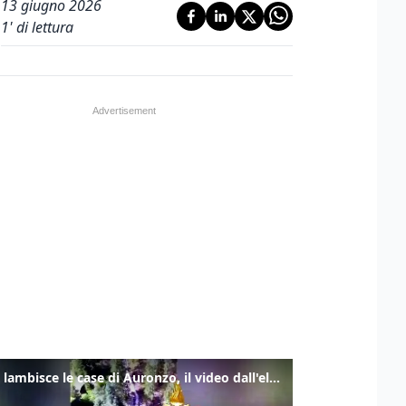
13 giugno 2026
1
' di lettura
Frana lambisce le case di Auronzo, il video dall'elicottero dei vigili del fuoco