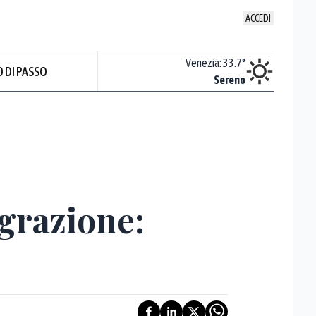
ACCEDI
Udine
:
36.2
°
Venezia
:
33.7
°
 DI PASSO
Sereno
Sereno
grazione: