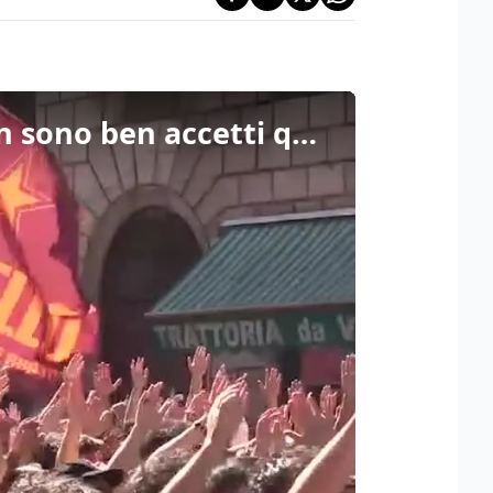
A Roma il contro-corteo anti Remigrazione: “Fascisti non sono ben accetti qui”