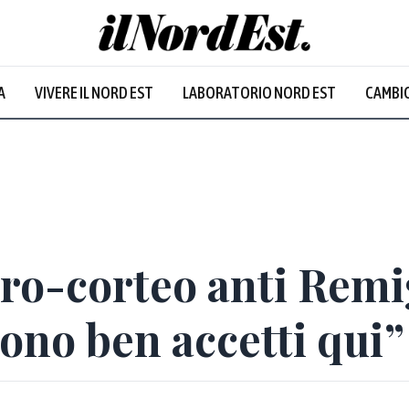
A
VIVERE IL NORD EST
LABORATORIO NORD EST
CAMBIO
tro-corteo anti Remi
sono ben accetti qui”