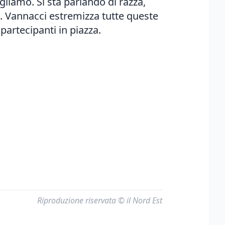
liamo. Si sta parlando di razza,
. Vannacci estremizza tutte queste
partecipanti in piazza.
Riproduzione riservata © il Nord Est