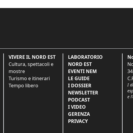
VIVERE IL NORD EST
LABORATORIO
No
Cultura, spettacoli e
NORD EST
No
mostre
EVENTI NEM
34
Turismo e itinerari
LE GUIDE
C.
I d
Tempo libero
I DOSSIER
es
NEWSLETTER
e l
PODCAST
I VIDEO
GERENZA
PRIVACY